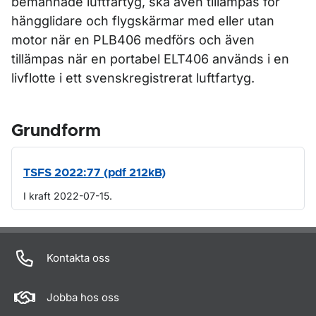
bemannade luftfartyg, ska även tillämpas för
hängglidare och flygskärmar med eller utan
motor när en PLB406 medförs och även
tillämpas när en portabel ELT406 används i en
livflotte i ett svenskregistrerat luftfartyg.
Grundform
TSFS 2022:77 (pdf 212kB)
I kraft 2022-07-15.
Om sidan
Kontakta oss
Jobba hos oss