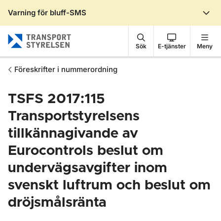
Varning för bluff-SMS
Gå till sidans innehåll
Sök
E-tjänster
Meny
Föreskrifter i nummerordning
TSFS 2017:115
Transportstyrelsens
tillkännagivande av
Eurocontrols beslut om
undervägsavgifter inom
svenskt luftrum och beslut om
dröjsmålsränta