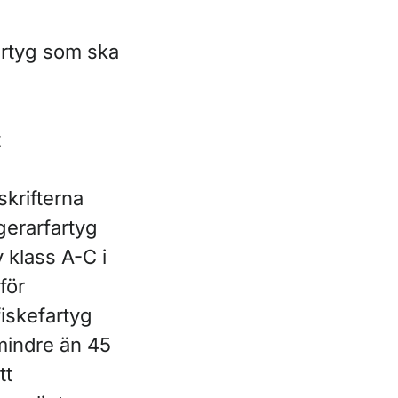
m
artyg som ska
t
krifterna
gerarfartyg
 klass A-C i
för
iskefartyg
mindre än 45
tt