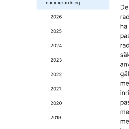
nummerordning
De
ra
2026
ha 
2025
pas
rad
2024
säk
2023
an
gä
2022
me
2021
inr
pa
2020
me
2019
me