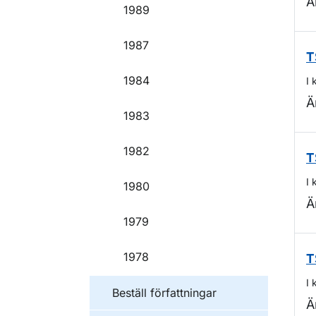
Ä
1989
1987
T
1984
I 
Ä
1983
1982
T
I 
1980
Ä
1979
1978
T
I 
Beställ författningar
Ä