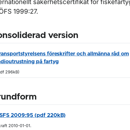
ernationellt säkerhetscertifikat för fiskefarty
ÖFS 1999:27.
nsoliderad version
ransportstyrelsens föreskrifter och allmänna råd om
adioutrustning på fartyg
pdf 296kB)
rundform
SFS 2009:95 (pdf 220kB)
kraft 2010-01-01.