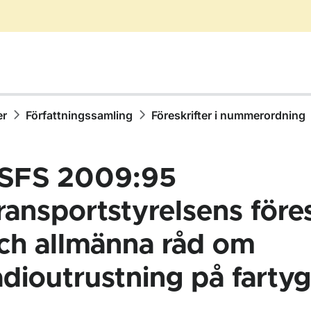
er
Författningssamling
Föreskrifter i nummerordning
SFS 2009:95
ransportstyrelsens föres
ch allmänna råd om
ör Författningssamling
adioutrustning på fartyg
ör Föreskrifter i nummerordning