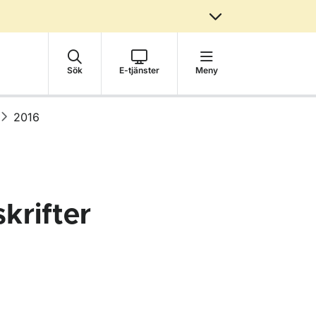
Sök
E-tjänster
Meny
2016
krifter