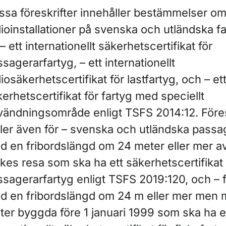
ssa föreskrifter innehåller bestämmelser o
dioinstallationer på svenska och utländska f
– ett internationellt säkerhetscertifikat för
sagerarfartyg, – ett internationellt
iosäkerhetscertifikat för lastfartyg, och – et
erhetscertifikat för fartyg med speciellt
vändningsområde enligt TSFS 2014:12. Föres
ller även för – svenska och utländska passa
d en fribordslängd om 24 meter eller mer av
ikes resa som ska ha ett säkerhetscertifikat 
ssagerarfartyg enligt TSFS 2019:120, och – f
d en fribordslängd om 24 m eller mer men 
ter byggda före 1 januari 1999 som ska ha e