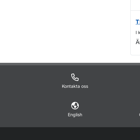
T
I 
Ä
O
Kontakta oss
English