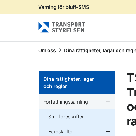
Varning för bluff-SMS
Gå till sidans innehåll
Om oss
Dina rättigheter, lagar och regl
T
Dina rättigheter, lagar
och regler
T
Författningssamling
o
Undermeny f
Sök föreskrifter
r
Föreskrifter i
Undermeny f