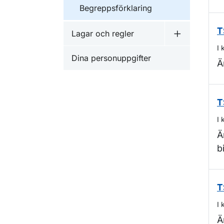
Begreppsförklaring
T
Lagar och regler
Undermeny f
I 
Dina personuppgifter
Ä
T
I 
Ä
b
T
I 
Ä