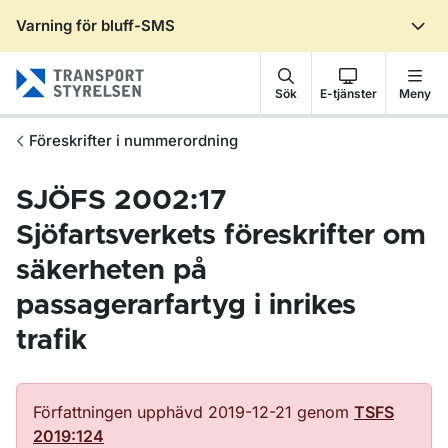
Varning för bluff-SMS
Gå till sidans innehåll
Sök
E-tjänster
Meny
Föreskrifter i nummerordning
SJÖFS 2002:17
Sjöfartsverkets föreskrifter om
säkerheten på
passagerarfartyg i inrikes
trafik
Författningen upphävd 2019-12-21 genom
TSFS
2019:124