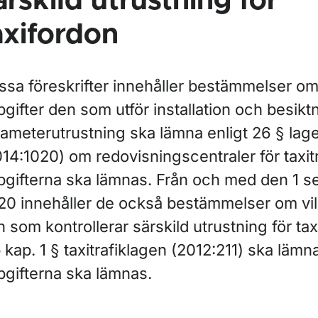
ärskild utrustning för
axifordon
ssa föreskrifter innehåller bestämmelser om
gifter den som utför installation och besikt
xameterutrustning ska lämna enligt 26 § lag
14:1020) om redovisningscentraler för taxit
pgifterna ska lämnas. Från och med den 1 
20 innehåller de också bestämmelser om vil
 som kontrollerar särskild utrustning för tax
 kap. 1 § taxitrafiklagen (2012:211) ska lämn
pgifterna ska lämnas.