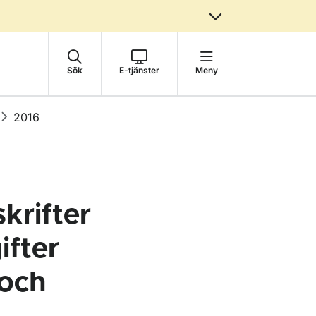
Sök
E-tjänster
Meny
2016
krifter
ifter
 och