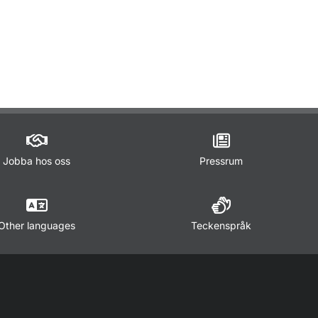
ör Lagar och regler
Jobba hos oss
Pressrum
Other languages
Teckenspråk