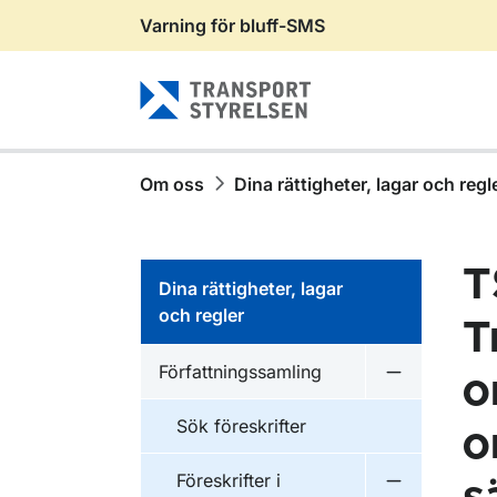
Varning för bluff-SMS
Gå till sidans innehåll
Om oss
Dina rättigheter, lagar och regl
T
Dina rättigheter, lagar
och regler
T
Författningssamling
o
Undermeny f
Sök föreskrifter
o
Föreskrifter i
Undermeny f