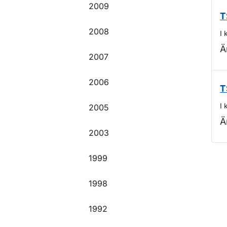
2009
T
2008
I 
Ä
2007
2006
T
I 
2005
Ä
2003
1999
O
1998
1992