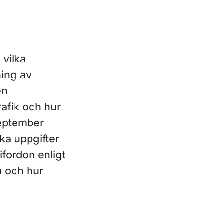
 vilka
ning av
en
rafik och hur
september
ka uppgifter
ifordon enligt
a och hur