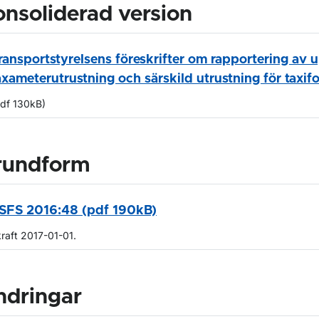
nsoliderad version
ransportstyrelsens föreskrifter om rapportering av 
axameterutrustning och särskild utrustning för taxif
pdf 130kB)
rundform
SFS 2016:48 (pdf 190kB)
kraft 2017-01-01.
ndringar