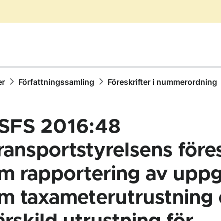
er
Författningssamling
Föreskrifter i nummerordning
SFS 2016:48
ransportstyrelsens föres
m rapportering av uppg
ör Författningssamling
m taxameterutrustning
ör Föreskrifter i nummerordning