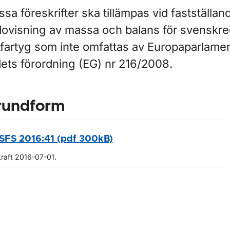
sa föreskrifter ska tillämpas vid fastställa
dovisning av massa och balans för svenskre
ftfartyg som inte omfattas av Europaparlame
dets förordning (EG) nr 216/2008.
rundform
SFS 2016:41 (pdf 300kB)
kraft 2016-07-01.
m sidan