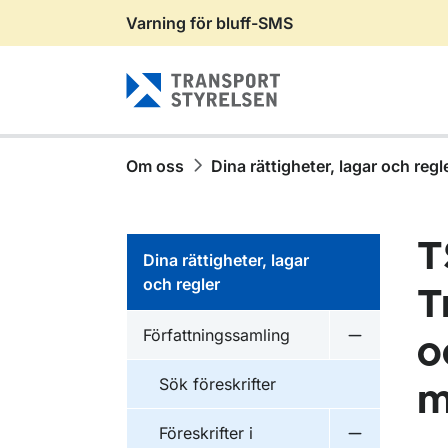
Varning för bluff-SMS
Gå till sidans innehåll
Om oss
Dina rättigheter, lagar och regl
T
Dina rättigheter, lagar
och regler
T
Författningssamling
o
Undermeny f
Sök föreskrifter
m
Föreskrifter i
Undermeny f