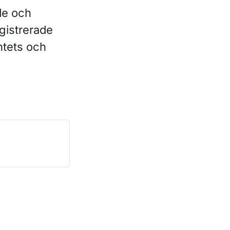
nde och
gistrerade
ntets och