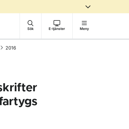
Sök
E-tjänster
Meny
2016
krifter
fartygs