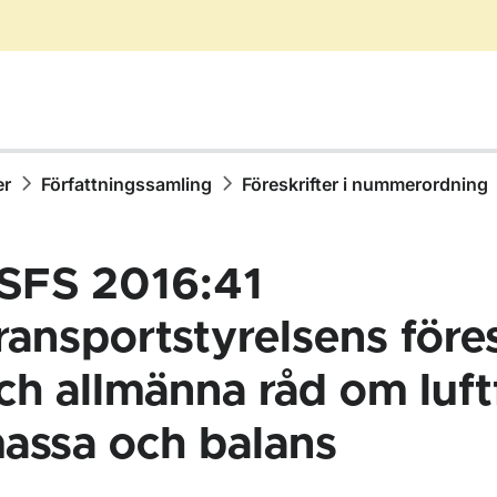
er
Författningssamling
Föreskrifter i nummerordning
SFS 2016:41
ransportstyrelsens föres
ch allmänna råd om luft
ör Författningssamling
assa och balans
ör Föreskrifter i nummerordning