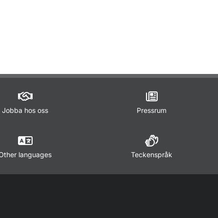
ör Lagar och regler
Jobba hos oss
Pressrum
Other languages
Teckenspråk