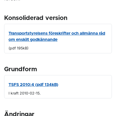
Konsoliderad version
Transportstyrelsens föreskrifter och allmänna råd
om enskilt godkännande
(pdf 195kB)
Grundform
TSFS 2010:4 (pdf 134kB)
I kraft 2010-02-15.
Ändringar