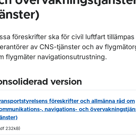
ch övervakningstjänste
jänster)
sa föreskrifter ska för civil luftfart tillämpas
verantörer av CNS-tjänster och av flygmätor
m flygmäter navigationsutrustning.
nsoliderad version
ransportstyrelsens föreskrifter och allmänna råd om
ommunikations-, navigations- och övervakningstjän
jänster)
pdf 232kB)