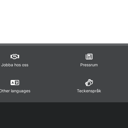
ör Lagar och regler
Jobba hos oss
Pressrum
Other languages
Teckenspråk