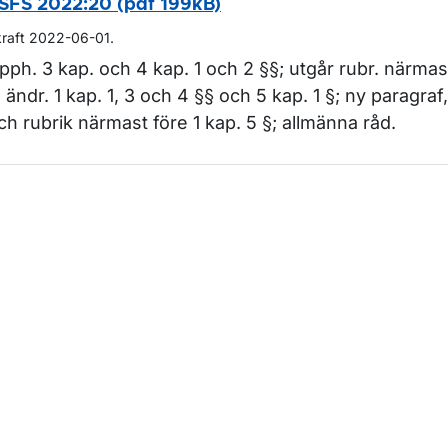
SFS 2022:20 (pdf 199kB)
kraft 2022-06-01.
pph. 3 kap. och 4 kap. 1 och 2 §§; utgår rubr. närmast
; ändr. 1 kap. 1, 3 och 4 §§ och 5 kap. 1 §; ny paragraf,
ch rubrik närmast före 1 kap. 5 §; allmänna råd.
m sidan