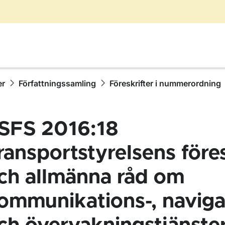
er
Författningssamling
Föreskrifter i nummerordning
SFS 2016:18
ransportstyrelsens föres
ch allmänna råd om
ör Författningssamling
ommunikations-, naviga
ör Föreskrifter i nummerordning