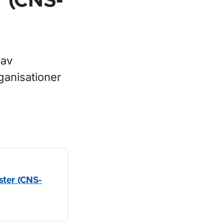
r (CNS-
 av
ganisationer
ster (CNS-