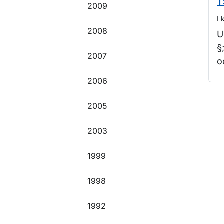
T
2009
I 
2008
U
§
2007
o
2006
O
2005
2003
1999
1998
1992