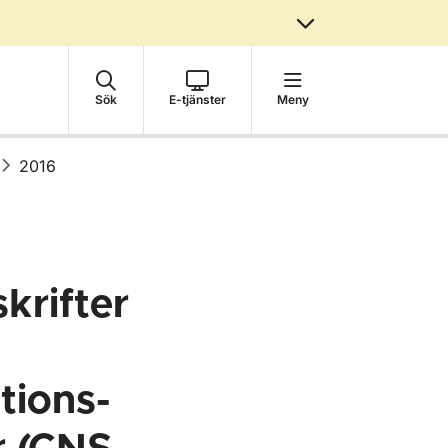
Sök
E-tjänster
Meny
2016
krifter
tions-