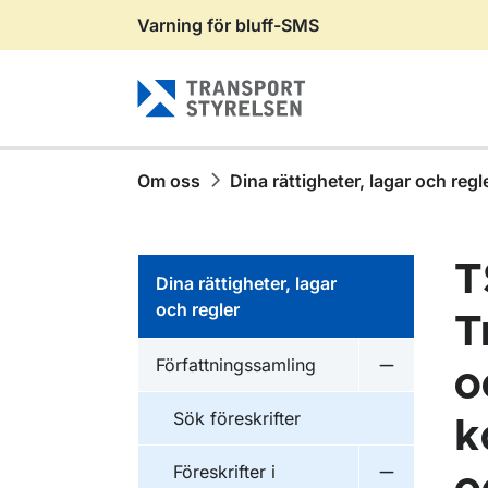
Varning för bluff-SMS
Gå till sidans innehåll
Om oss
Dina rättigheter, lagar och regl
T
Dina rättigheter, lagar
och regler
T
Författningssamling
o
Undermeny f
Sök föreskrifter
k
Föreskrifter i
Undermeny f