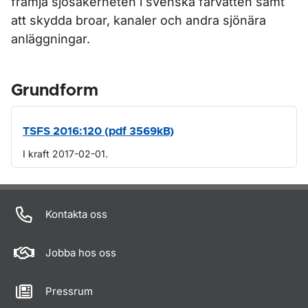
främja sjösäkerheten i svenska farvatten samt
att skydda broar, kanaler och andra sjönära
anläggningar.
Grundform
TSFS 2016:120 (pdf 3569kB)
I kraft 2017-02-01.
Om sidan
Kontakta oss
Jobba hos oss
Pressrum