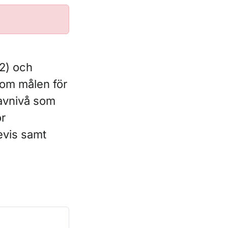
m
2) och
 om målen för
ravnivå som
ör
evis samt