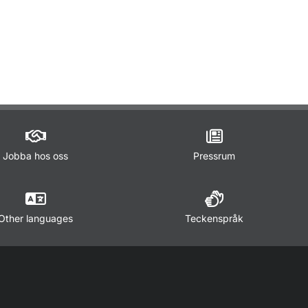
ör Lagar och regler
Jobba hos oss
Pressrum
Other languages
Teckenspråk