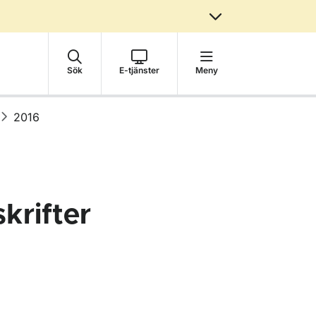
Sök
E-tjänster
Meny
2016
krifter