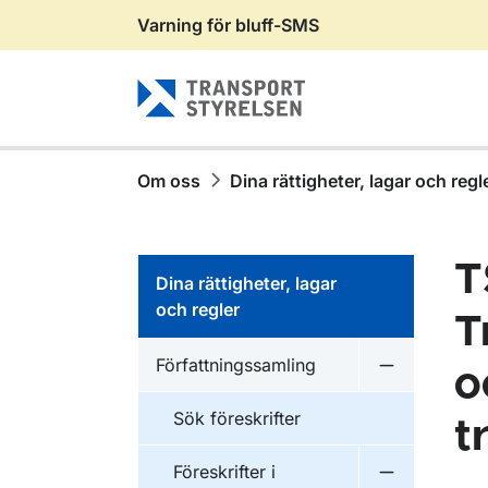
Varning för bluff-SMS
Gå till sidans innehåll
Om oss
Dina rättigheter, lagar och regl
T
Dina rättigheter, lagar
och regler
T
Författningssamling
o
Undermeny f
Sök föreskrifter
t
Föreskrifter i
Undermeny f