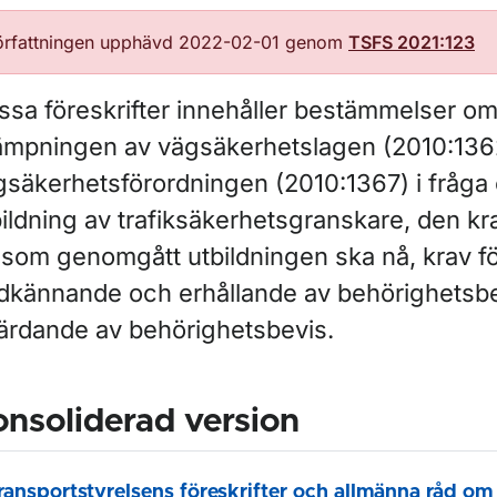
örfattningen upphävd 2022-02-01 genom
TSFS 2021:123
ssa föreskrifter innehåller bestämmelser o
llämpningen av vägsäkerhetslagen (2010:136
gsäkerhetsförordningen (2010:1367) i fråga
bildning av trafiksäkerhetsgranskare, den k
 som genomgått utbildningen ska nå, krav f
dkännande och erhållande av behörighetsb
färdande av behörighetsbevis.
nsoliderad version
ransportstyrelsens föreskrifter och allmänna råd om