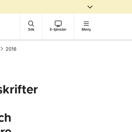
Sök
E-tjänster
Meny
2016
krifter
ch