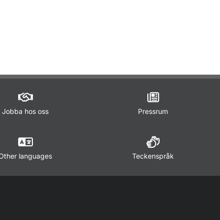
ör Lagar och regler
Jobba hos oss
Pressrum
Other languages
Teckenspråk