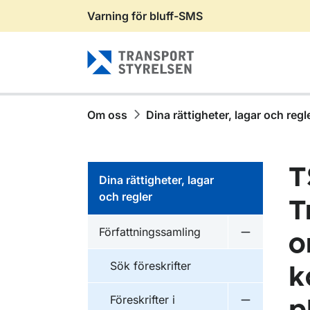
Varning för bluff-SMS
Gå till sidans innehåll
Om oss
Dina rättigheter, lagar och regl
T
Dina rättigheter, lagar
och regler
T
Författningssamling
o
Undermeny f
Sök föreskrifter
k
Föreskrifter i
Undermeny f