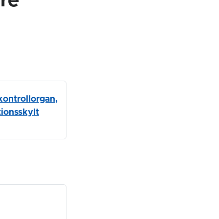
re
kontrollorgan,
tionsskylt