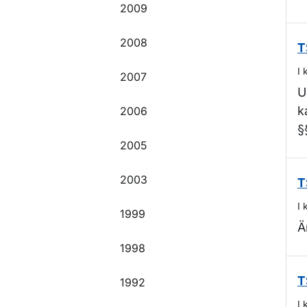
2009
2008
T
I 
2007
U
k
2006
§
2005
2003
T
I 
1999
Ä
1998
1992
T
I 