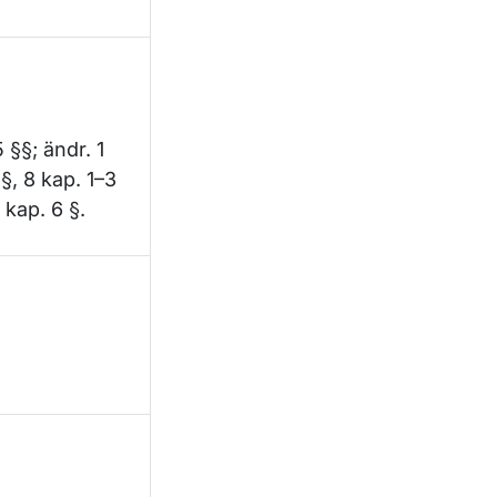
 §§; ändr. 1
§, 8 kap. 1–3
 kap. 6 §.