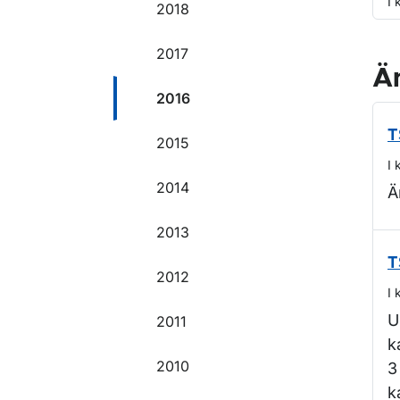
I 
2018
2017
Ä
2016
T
2015
I 
2014
Ä
2013
T
2012
I 
U
2011
k
2010
3
k