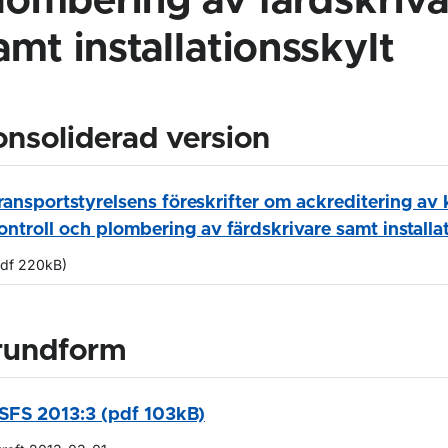
lombering av färdskriva
amt installationsskylt
nsoliderad version
ransportstyrelsens föreskrifter om ackreditering av 
ontroll och plombering av färdskrivare samt installa
pdf 220kB)
rundform
SFS 2013:3 (pdf 103kB)