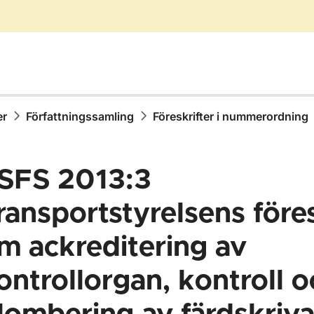
er
Författningssamling
Föreskrifter i nummerordning
SFS 2013:3
ransportstyrelsens föres
m ackreditering av
ör Författningssamling
ontrollorgan, kontroll o
ör Föreskrifter i nummerordning