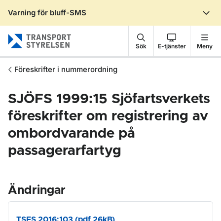
Varning för bluff-SMS
Gå till sidans innehåll
Sök
E-tjänster
Meny
Föreskrifter i nummerordning
SJÖFS 1999:15 Sjöfartsverkets
föreskrifter om registrering av
ombordvarande på
passagerarfartyg
Ändringar
TSFS 2016:103 (pdf 26kB)