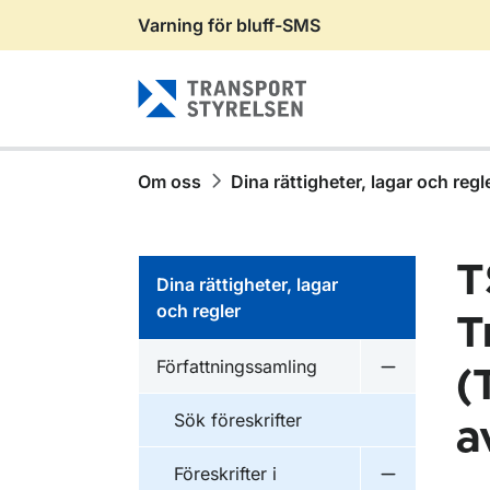
Varning för bluff-SMS
Gå till sidans innehåll
Om oss
Dina rättigheter, lagar och regl
T
Dina rättigheter, lagar
och regler
T
Författningssamling
(
Undermeny f
Sök föreskrifter
a
Föreskrifter i
Undermeny f