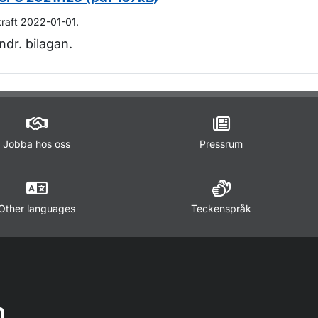
kraft 2022-01-01.
ndr. bilagan.
m sidan
Jobba hos oss
Pressrum
Other languages
Teckenspråk
n