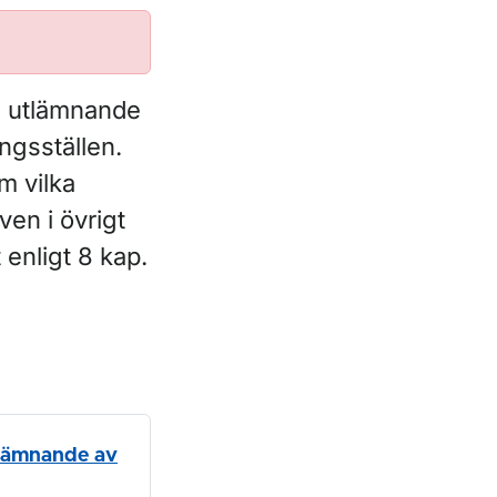
m utlämnande
ngsställen.
m vilka
ven i övrigt
enligt 8 kap.
tlämnande av