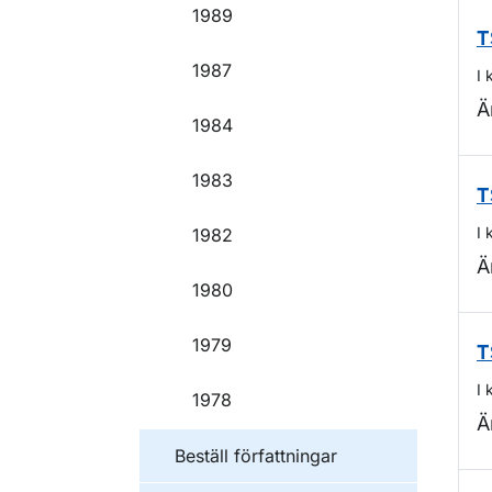
1989
T
1987
I 
Ä
1984
1983
T
I 
1982
Ä
1980
1979
T
I 
1978
Ä
Beställ författningar