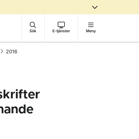
Sök
E-tjänster
Meny
2016
krifter
nande