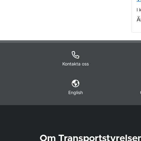
I 
Ä
O
Kontakta oss
English
Om Transportstyrelse