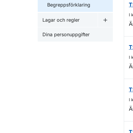
Begreppsförklaring
T
I 
Lagar och regler
Undermeny f
Ä
Dina personuppgifter
T
I 
Ä
T
I 
Ä
T