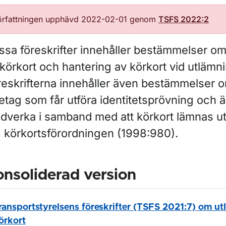
örfattningen upphävd 2022-02-01 genom
TSFS 2022:2
ssa föreskrifter innehåller bestämmelser o
körkort och hantering av körkort vid utlämni
reskrifterna innehåller även bestämmelser o
etag som får utföra identitetsprövning och ä
dverka i samband med att körkort lämnas ut 
§ körkortsförordningen (1998:980).
nsoliderad version
ransportstyrelsens föreskrifter (TSFS 2021:7) om u
örkort