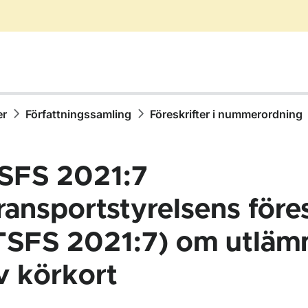
er
Författningssamling
Föreskrifter i nummerordning
SFS 2021:7
ransportstyrelsens föres
TSFS 2021:7) om utläm
ör Författningssamling
v körkort
ör Föreskrifter i nummerordning