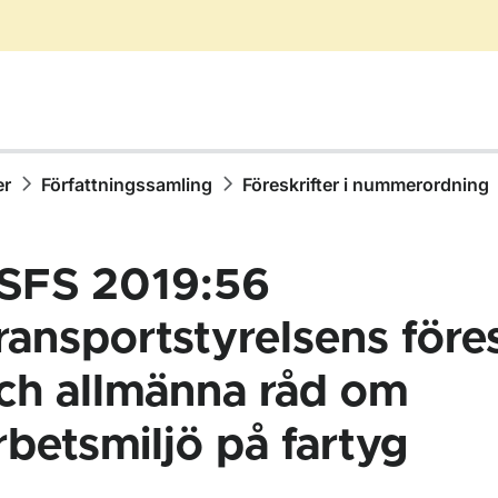
er
Författningssamling
Föreskrifter i nummerordning
SFS 2019:56
ransportstyrelsens föres
ch allmänna råd om
ör Författningssamling
rbetsmiljö på fartyg
ör Föreskrifter i nummerordning