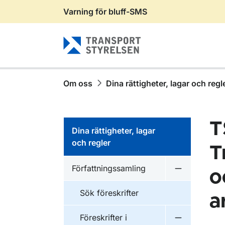
Varning för bluff-SMS
Gå till sidans innehåll
Om oss
Dina rättigheter, lagar och regl
T
Dina rättigheter, lagar
och regler
T
Författningssamling
o
Undermeny f
Sök föreskrifter
a
Föreskrifter i
Undermeny f