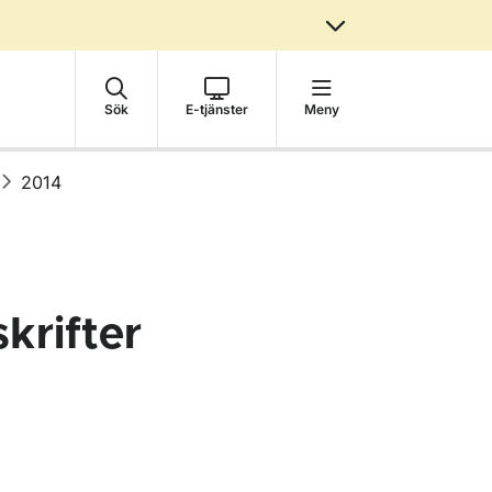
Sök
E-tjänster
Meny
2014
krifter