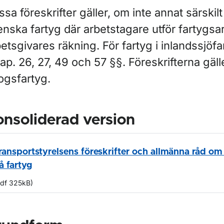
sa föreskrifter gäller, om inte annat särskilt
nska fartyg där arbetstagare utför fartygsa
etsgivares räkning. För fartyg i inlandssjöfar
ap. 26, 27, 49 och 57 §§. Föreskrifterna gäll
ogsfartyg.
nsoliderad version
ransportstyrelsens föreskrifter och allmänna råd om
å fartyg
pdf 325kB)