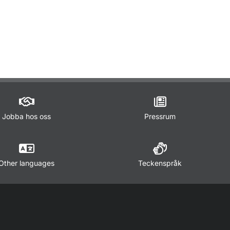
ör Lagar och regler
Jobba hos oss
Pressrum
Other languages
Teckenspråk