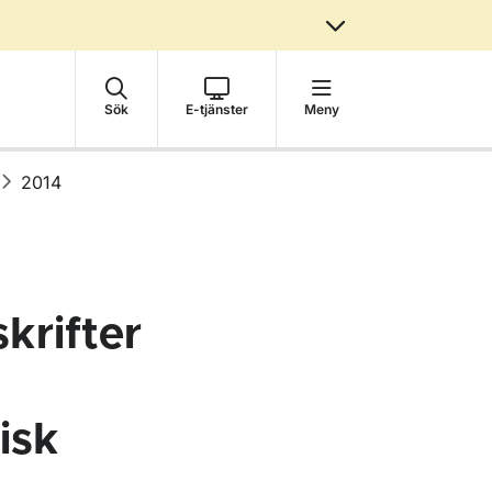
Sök
E-tjänster
Meny
2014
krifter
isk