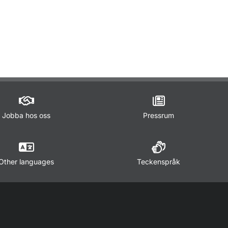
ör Lagar och regler
Jobba hos oss
Pressrum
Other languages
Teckenspråk