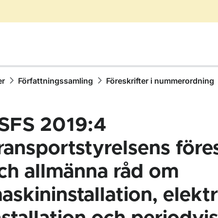
er
Författningssamling
Föreskrifter i nummerordning
SFS 2019:4
ransportstyrelsens föres
ch allmänna råd om
ör Författningssamling
askininstallation, elektr
ör Föreskrifter i nummerordning