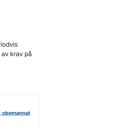
s
m
riodvis
av krav på
vis obemannat