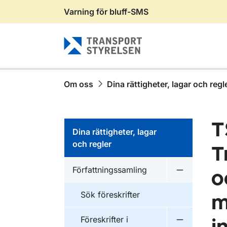
Varning för bluff-SMS
Gå till sidans innehåll
Om oss
Dina rättigheter, lagar och regl
T
Dina rättigheter, lagar
och regler
T
Författningssamling
o
Undermeny f
Sök föreskrifter
m
Föreskrifter i
Undermeny f