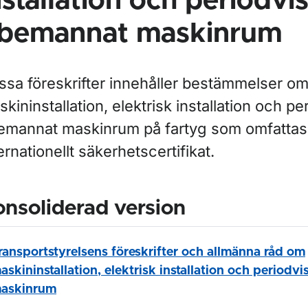
nstallation och periodvi
bemannat maskinrum
ssa föreskrifter innehåller bestämmelser o
kininstallation, elektrisk installation och pe
emannat maskinrum på fartyg som omfattas 
ernationellt säkerhetscertifikat.
nsoliderad version
ransportstyrelsens föreskrifter och allmänna råd om
askininstallation, elektrisk installation och period
askinrum