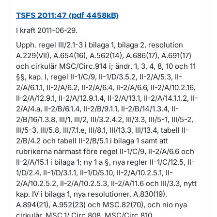
TSFS 2011:47 (pdf 4458kB)
I kraft 2011-06-29.
Upph. regel III/2.1-3 i bilaga 1, bilaga 2, resolution
A.229(VII), A.654(16), A.562(14), A.686(17), A.691(17)
och cirkulär MSC/Circ.914 i; ändr. 1, 3, 4, 8, 10 och 11
§§, kap. I, regel II-1/C/9, II-1/D/3.5.2, II-2/A/5.3, II-
2/A/6.1.1, II-2/A/6.2, II-2/A/6.4, II-2/A/6.6, II-2/A/10.2.16,
II-2/A/12.9.1, II-2/A/12.9.1.4, II-2/A/13.1, II-2/A/14.1.1.2, II-
2/A/4.a, II-2/B/6.1.4, II-2/B/9.1.1, II-2/B/14/1.3.4, II-
2/B/16/1.3.8, III/1, III/2, III/3.2.4.2, III/3.3, III/5-1, III/5-2,
III/5-3, III/5.8, III/7.1.e, III/8.1, III/13.3, III/13.4, tabell II-
2/B/4.2 och tabell II-2/B/5.1 i bilaga 1 samt att
rubrikerna närmast före regel II-1/C/9, II-2/A/6.6 och
II-2/A/15.1 i bilaga 1; ny 1 a §, nya regler II-1/C/12.5, II-
1/D/2.4, II-1/D/3.1.1, II-1/D/5.10, II-2/A/10.2.5.1, II-
2/A/10.2.5.2, II-2/A/10.2.5.3, II-2/A/11.6 och III/3.3, nytt
kap. IV i bilaga 1, nya resolutioner, A.830(19),
A.894(21), A.952(23) och MSC.82(70), och nio nya
cirkulär, MSC.1/ Circ.808, MSC/Circ.810,