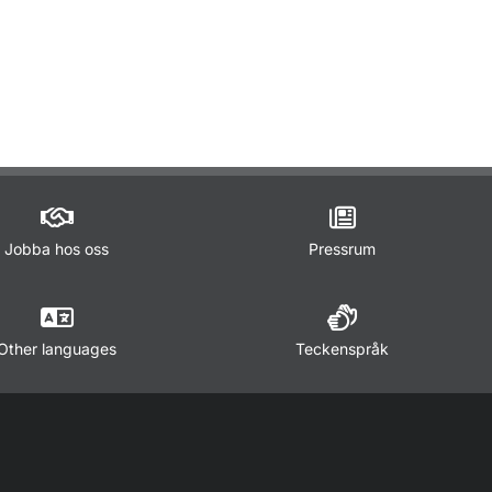
ör Lagar och regler
Jobba hos oss
Pressrum
Other languages
Teckenspråk