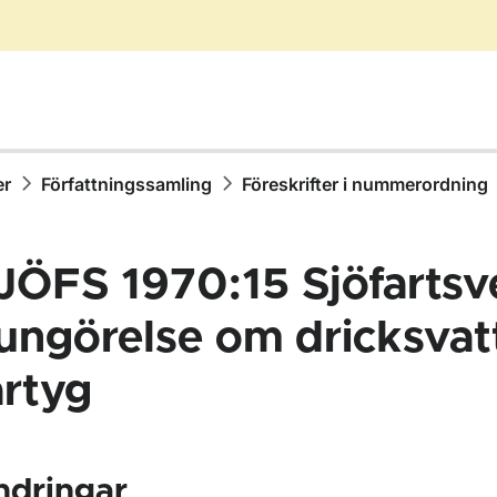
er
Författningssamling
Föreskrifter i nummerordning
JÖFS 1970:15 Sjöfartsv
ungörelse om dricksvat
artyg
ör Författningssamling
ndringar
ör Föreskrifter i nummerordning