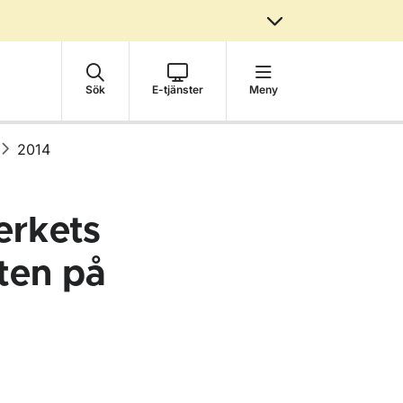
Sök
E-tjänster
Meny
2014
erkets
ten på