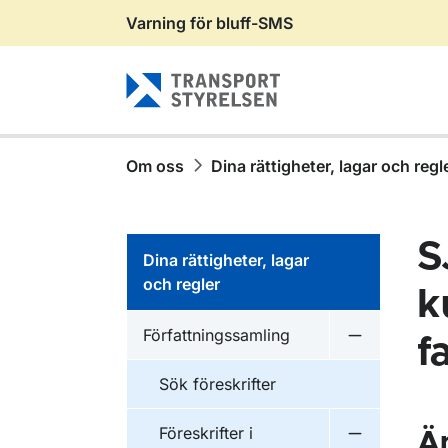
Varning för bluff-SMS
Gå till sidans innehåll
Om oss
Dina rättigheter, lagar och regl
S
Dina rättigheter, lagar
och regler
k
Författningssamling
f
Undermeny f
Sök föreskrifter
Föreskrifter i
Ä
Undermeny f