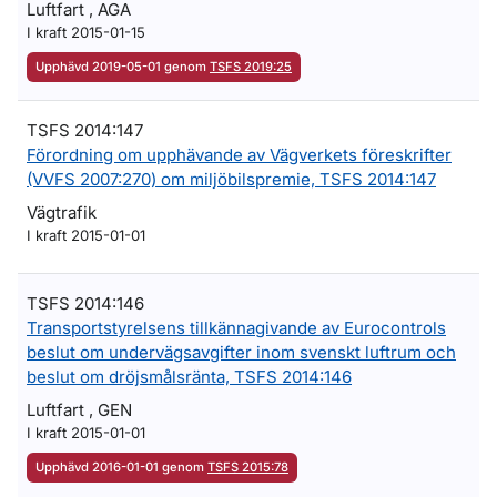
Luftfart , AGA
I kraft 2015-01-15
Upphävd 2019-05-01 genom
TSFS 2019:25
TSFS 2014:147
Förordning om upphävande av Vägverkets föreskrifter
(VVFS 2007:270) om miljöbilspremie, TSFS 2014:147
Vägtrafik
I kraft 2015-01-01
TSFS 2014:146
Transportstyrelsens tillkännagivande av Eurocontrols
beslut om undervägsavgifter inom svenskt luftrum och
beslut om dröjsmålsränta, TSFS 2014:146
Luftfart , GEN
I kraft 2015-01-01
Upphävd 2016-01-01 genom
TSFS 2015:78