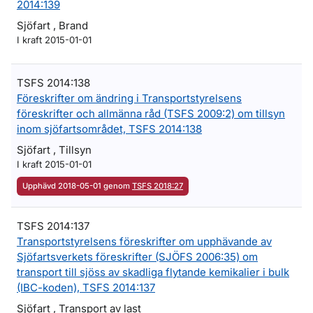
2014:139
Sjöfart , Brand
I kraft 2015-01-01
TSFS 2014:138
Föreskrifter om ändring i Transportstyrelsens
föreskrifter och allmänna råd (TSFS 2009:2) om tillsyn
inom sjöfartsområdet, TSFS 2014:138
Sjöfart , Tillsyn
I kraft 2015-01-01
Upphävd 2018-05-01 genom
TSFS 2018:27
TSFS 2014:137
Transportstyrelsens föreskrifter om upphävande av
Sjöfartsverkets föreskrifter (SJÖFS 2006:35) om
transport till sjöss av skadliga flytande kemikalier i bulk
(IBC-koden), TSFS 2014:137
Sjöfart , Transport av last