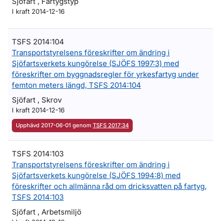
Sjöfart , Fartygstyp
I kraft 2014-12-16
TSFS 2014:104
Transportstyrelsens föreskrifter om ändring i
Sjöfartsverkets kungörelse (SJÖFS 1997:3) med
föreskrifter om byggnadsregler för yrkesfartyg under
femton meters längd, TSFS 2014:104
Sjöfart , Skrov
I kraft 2014-12-16
Upphävd 2017-06-01 genom
TSFS 2017:34
TSFS 2014:103
Transportstyrelsens föreskrifter om ändring i
Sjöfartsverkets kungörelse (SJÖFS 1994:8) med
föreskrifter och allmänna råd om dricksvatten på fartyg,
TSFS 2014:103
Sjöfart , Arbetsmiljö