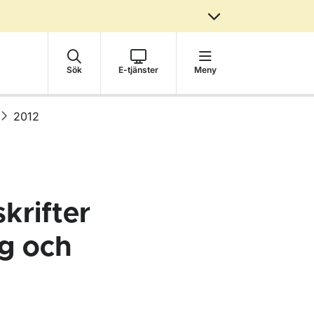
Sök
E-tjänster
Meny
2012
krifter
g och