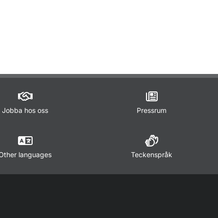
ör Lagar och regler
Jobba hos oss
Pressrum
Other languages
Teckenspråk