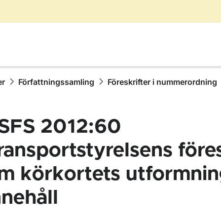
er
Författningssamling
Föreskrifter i nummerordning
SFS 2012:60
ransportstyrelsens föres
m körkortets utformnin
ör Författningssamling
nnehåll
ör Föreskrifter i nummerordning