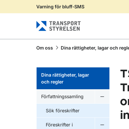
Varning för bluff-SMS
Gå till sidans innehåll
Om oss
Dina rättigheter, lagar och regl
T
Dina rättigheter, lagar
och regler
T
Författningssamling
o
Undermeny f
Sök föreskrifter
i
Föreskrifter i
Undermeny f