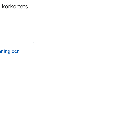
 körkortets
mning och