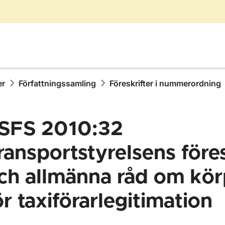
er
Författningssamling
Föreskrifter i nummerordning
SFS 2010:32
ransportstyrelsens föres
ch allmänna råd om kö
ör Författningssamling
ör taxiförarlegitimation
ör Föreskrifter i nummerordning