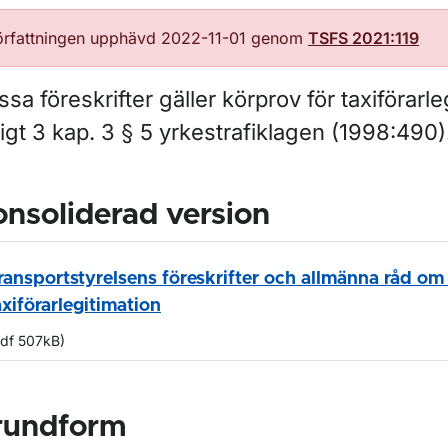
örfattningen upphävd 2022-11-01 genom
TSFS 2021:119
sa föreskrifter gäller körprov för taxiförarle
igt 3 kap. 3 § 5 yrkestrafiklagen (1998:490)
nsoliderad version
ransportstyrelsens föreskrifter och allmänna råd om
axiförarlegitimation
pdf 507kB)
rundform