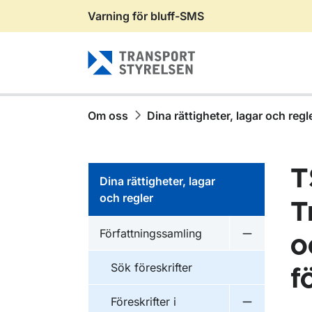
Varning för bluff-SMS
Gå till sidans innehåll
Om oss
Dina rättigheter, lagar och regl
T
Dina rättigheter, lagar
och regler
T
Författningssamling
o
Undermeny f
Sök föreskrifter
f
Föreskrifter i
Undermeny f