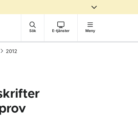
Sök
E-tjänster
Meny
2012
krifter
rprov