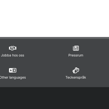
ör Lagar och regler
Jobba hos oss
Pressrum
Other languages
Teckenspråk