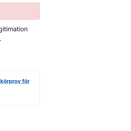
gitimation
.
 körprov för