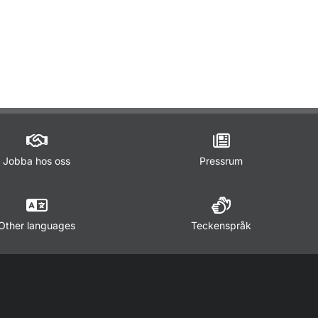
ör Lagar och regler
Jobba hos oss
Pressrum
Other languages
Teckenspråk