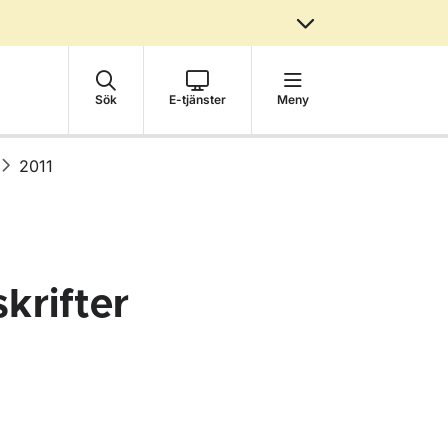
Sök
E-tjänster
Meny
2011
krifter