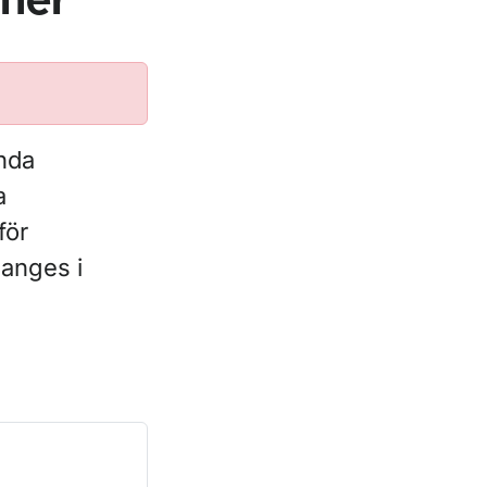
oner
ända
a
för
 anges i