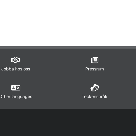
ör Lagar och regler
Jobba hos oss
Pressrum
Other languages
Teckenspråk