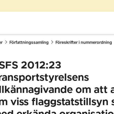
er
Författningssamling
Föreskrifter i nummerordning
SFS 2012:23
ransportstyrelsens
illkännagivande om att 
ör Författningssamling
m viss flaggstatstillsyn s
ör Föreskrifter i nummerordning