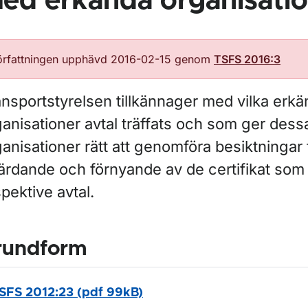
ed erkända organisati
örfattningen upphävd 2016-02-15 genom
TSFS 2016:3
ansportstyrelsen tillkännager med vilka erk
anisationer avtal träffats och som ger dess
anisationer rätt att genomföra besiktningar 
färdande och förnyande av de certifikat som
pektive avtal.
rundform
SFS 2012:23 (pdf 99kB)