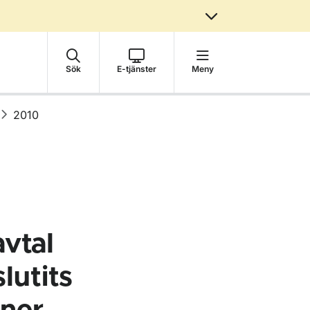
Sök
E-tjänster
Meny
2010
avtal
lutits