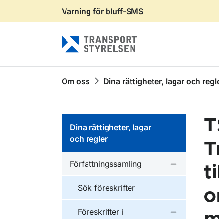
Varning för bluff-SMS
Gå till sidans innehåll
Om oss
Dina rättigheter, lagar och regl
T
Dina rättigheter, lagar
och regler
T
Författningssamling
t
Undermeny f
Sök föreskrifter
o
Föreskrifter i
Undermeny f