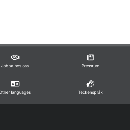
ör Lagar och regler
Jobba hos oss
Pressrum
Other languages
Teckenspråk