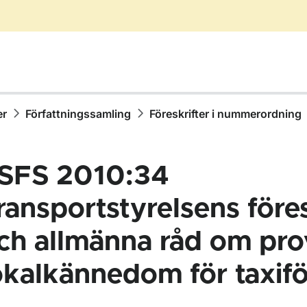
er
Författningssamling
Föreskrifter i nummerordning
SFS 2010:34
ransportstyrelsens föres
ch allmänna råd om pro
ör Författningssamling
okalkännedom för taxifö
ör Föreskrifter i nummerordning