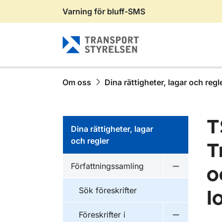
Varning för bluff-SMS
Gå till sidans innehåll
Om oss
Dina rättigheter, lagar och regl
T
Dina rättigheter, lagar
och regler
T
Författningssamling
o
Undermeny f
Sök föreskrifter
l
Föreskrifter i
Undermeny f