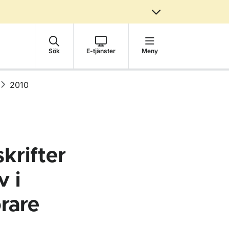
Sök
E-tjänster
Meny
2010
krifter
v i
rare