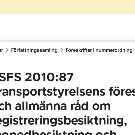
er
Författningssamling
Föreskrifter i nummerordning
SFS 2010:87
ransportstyrelsens föres
ch allmänna råd om
ör Författningssamling
egistreringsbesiktning,
ör Föreskrifter i nummerordning