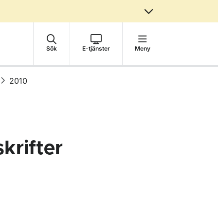
Sök
E-tjänster
Meny
2010
krifter