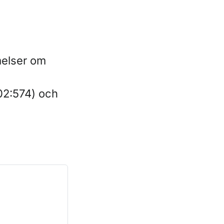
melser om
02:574) och