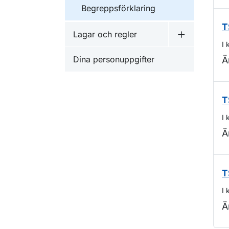
Begreppsförklaring
T
Lagar och regler
Undermeny f
I 
Dina personuppgifter
Ä
T
I 
Ä
T
I 
Ä