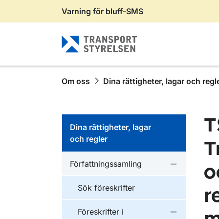
Varning för bluff-SMS
Gå till sidans innehåll
Om oss
Dina rättigheter, lagar och regl
T
Dina rättigheter, lagar
och regler
T
Författningssamling
o
Undermeny f
Sök föreskrifter
r
Föreskrifter i
Undermeny f