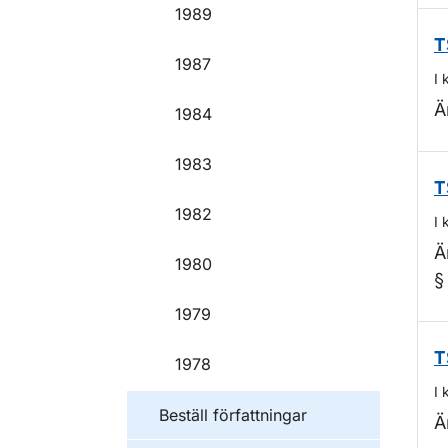
1989
T
1987
I 
Ä
1984
1983
T
1982
I 
Ä
1980
§
1979
T
1978
I 
Beställ författningar
Ä