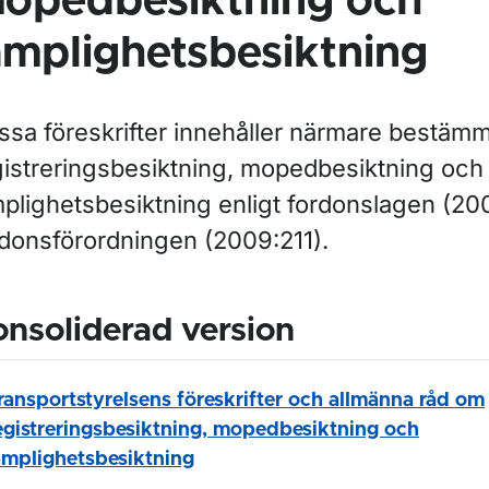
opedbesiktning och
ämplighetsbesiktning
ssa föreskrifter innehåller närmare bestäm
gistreringsbesiktning, mopedbesiktning och
mplighetsbesiktning enligt fordonslagen (20
rdonsförordningen (2009:211).
nsoliderad version
ransportstyrelsens föreskrifter och allmänna råd om
egistreringsbesiktning, mopedbesiktning och
ämplighetsbesiktning