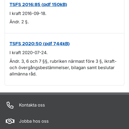
TSFS 2016:85 (pdf 150kB)
I kraft 2016-09-18.
Ändr. 2 §.
TSFS 2020:50 (pdf 744kB)
I kraft 2020-07-24.
Ändr. 3, 6 och 7 §§, rubriken närmast före 3 §, ikraft-
och övergångsbestämmelser, bilagan samt beslutar
allmänna råd.
Om sidan
Kontakta oss
Jobba hos oss