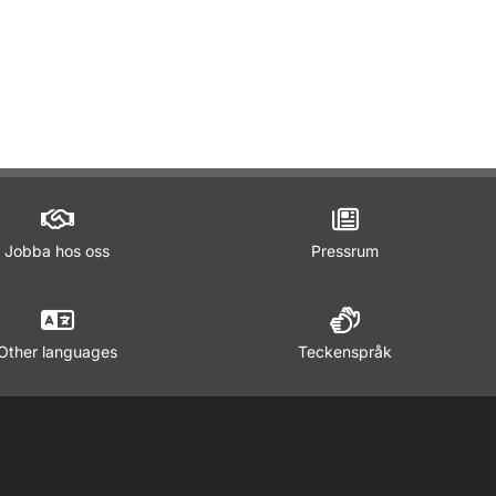
ör Lagar och regler
Jobba hos oss
Pressrum
Other languages
Teckenspråk