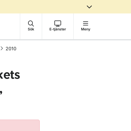
Sök
E-tjänster
Meny
2010
kets
,