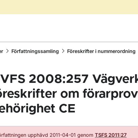
er
Författningssamling
Föreskrifter i nummerordning
VFS 2008:257 Vägver
öreskrifter om förarprov
ehörighet CE
ör Författningssamling
örfattningen upphävd 2011-04-01 genom
TSFS 2011:27
ör Föreskrifter i nummerordning