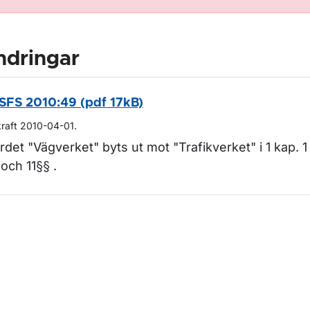
ndringar
SFS 2010:49 (pdf 17kB)
kraft 2010-04-01.
rdet "Vägverket" byts ut mot "Trafikverket" i 1 kap. 1
 och 11§§ .
m sidan