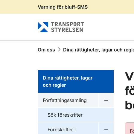
Varning för bluff-SMS
Gå till sidans innehåll
Om oss
Dina rättigheter, lagar och regl
V
Dina rättigheter, lagar
och regler
f
Författningssamling
b
Undermeny f
Sök föreskrifter
Föreskrifter i
F
Undermeny f