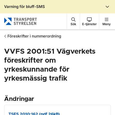
Varning för bluff-SMS
Gå till sidans innehåll
Sök
E-tjänster
Meny
Föreskrifter i nummerordning
VVFS 2001:51 Vägverkets
föreskrifter om
yrkeskunnande för
yrkesmässig trafik
Ändringar
TSFS 2010:162 (pdf 26kB)