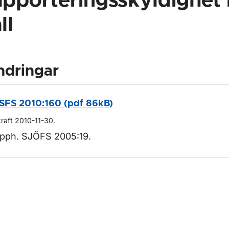
apporteringsskyldighet i
ll
ndringar
SFS 2010:160 (pdf 86kB)
kraft 2010-11-30.
pph. SJÖFS 2005:19.
m sidan