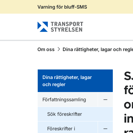
Varning för bluff-SMS
Gå till sidans innehåll
Om oss
Dina rättigheter, lagar och regl
S
Dina rättigheter, lagar
och regler
f
Författningssamling
o
Undermeny f
Sök föreskrifter
i
Föreskrifter i
Undermeny f