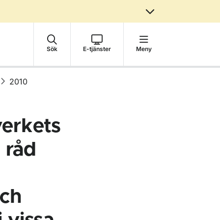
Sök
E-tjänster
Meny
2010
erkets
 råd
och