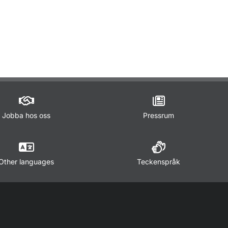
ör Lagar och regler
Jobba hos oss
Pressrum
Other languages
Teckenspråk