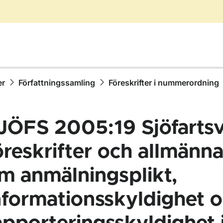
er
Författningssamling
Föreskrifter i nummerordning
JÖFS 2005:19 Sjöfartsv
öreskrifter och allmänna
m anmälningsplikt,
ör Författningssamling
nformationsskyldighet 
ör Föreskrifter i nummerordning