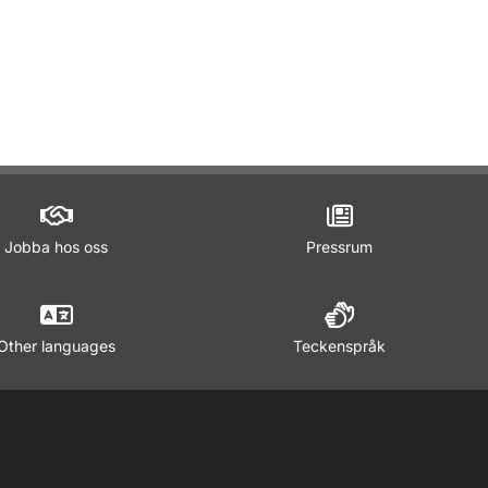
ör Lagar och regler
Jobba hos oss
Pressrum
Other languages
Teckenspråk