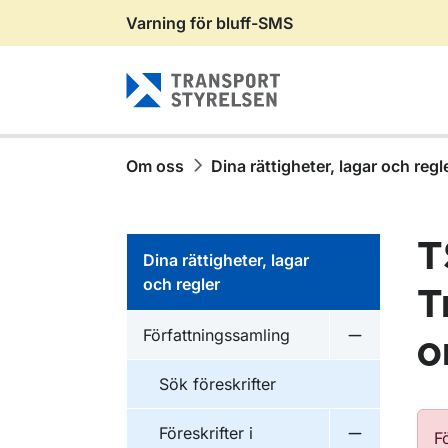
Varning för bluff-SMS
Gå till sidans innehåll
Om oss
Dina rättigheter, lagar och regl
T
Dina rättigheter, lagar
och regler
T
Författningssamling
o
Undermeny f
Sök föreskrifter
Föreskrifter i
F
Undermeny f