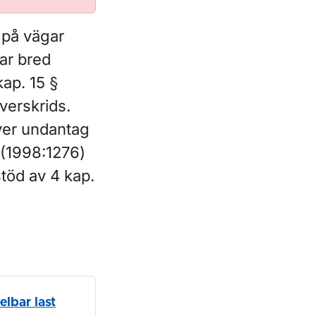
e på vägar
ar bred
kap. 15 §
verskrids.
äver undantag
n (1998:1276)
stöd av 4 kap.
elbar last