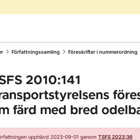
er
Författningssamling
Föreskrifter i nummerordning
SFS 2010:141
ransportstyrelsens föres
m färd med bred odelba
ör Författningssamling
örfattningen upphävd 2023-09-01 genom
TSFS 2023:36
ör Föreskrifter i nummerordning