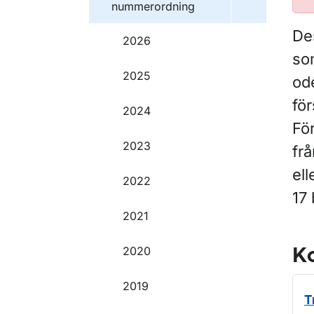
nummerordning
Des
2026
so
2025
ode
för
2024
För
2023
frå
ell
2022
17 
2021
2020
Ko
2019
T