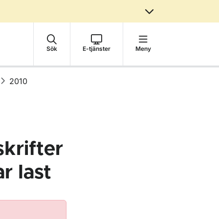
Sök
E-tjänster
Meny
2010
krifter
r last