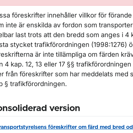
sa föreskrifter innehåller villkor för förand
m inte är enskilda av fordon som transporter
lbar last trots att den bredd som anges i 4 
sta stycket trafikförordningen (1998:1276) ö
eskrifterna är inte tillämpliga om färden kr
n 4 kap. 12, 13 eller 17 §§ trafikförordninge
er från föreskrifter som har meddelats med 
b § trafikförordningen.
nsoliderad version
ransportstyrelsens föreskrifter om färd med bred od