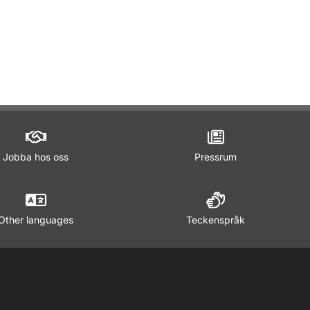
ör Lagar och regler
Jobba hos oss
Pressrum
Other languages
Teckenspråk