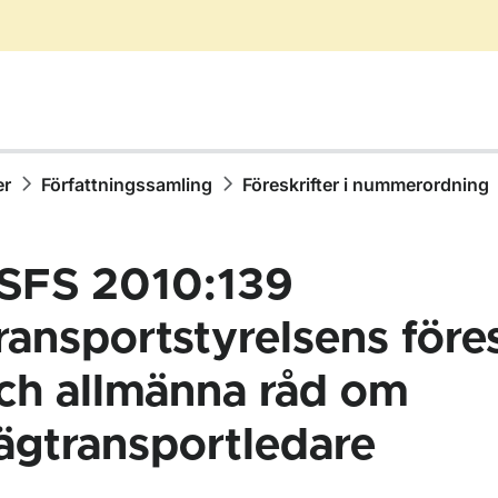
er
Författningssamling
Föreskrifter i nummerordning
SFS 2010:139
ransportstyrelsens föres
ch allmänna råd om
ör Författningssamling
ägtransportledare
ör Föreskrifter i nummerordning