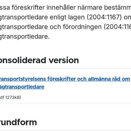
ssa föreskrifter innehåller närmare bestäm
gtransportledare enligt lagen (2004:1167) o
gtransportledare och förordningen (2004:1
gtransportledare.
nsoliderad version
ransportstyrelsens föreskrifter och allmänna råd om
ägtransportledare
pdf 1273kB)
rundform