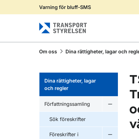
Varning för bluff-SMS
Gå till sidans innehåll
Om oss
Dina rättigheter, lagar och regl
T
Dina rättigheter, lagar
och regler
T
Författningssamling
o
Undermeny f
Sök föreskrifter
v
Föreskrifter i
Undermeny f