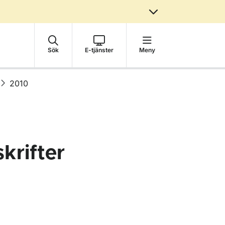
Sök
E-tjänster
Meny
2010
krifter