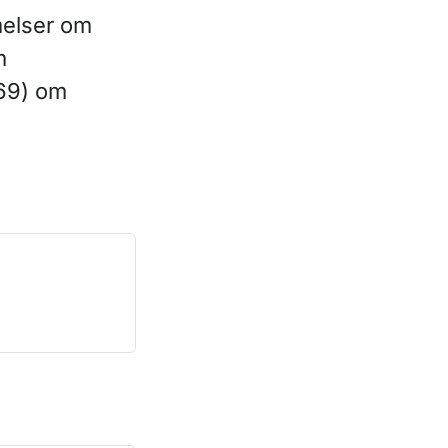
melser om
m
169) om