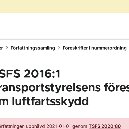
er
Författningssamling
Föreskrifter i nummerordning
SFS 2016:1
ransportstyrelsens föres
m luftfartsskydd
ör Författningssamling
örfattningen upphävd 2021-01-01 genom
TSFS 2020:80
ör Föreskrifter i nummerordning