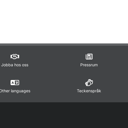
ör Lagar och regler
Jobba hos oss
Pressrum
Other languages
Teckenspråk