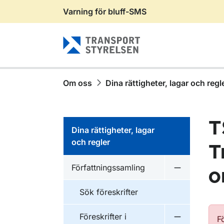
Varning för bluff-SMS
Gå till sidans innehåll
Om oss
Dina rättigheter, lagar och regl
T
Dina rättigheter, lagar
och regler
T
Författningssamling
o
Undermeny f
Sök föreskrifter
Föreskrifter i
F
Undermeny f