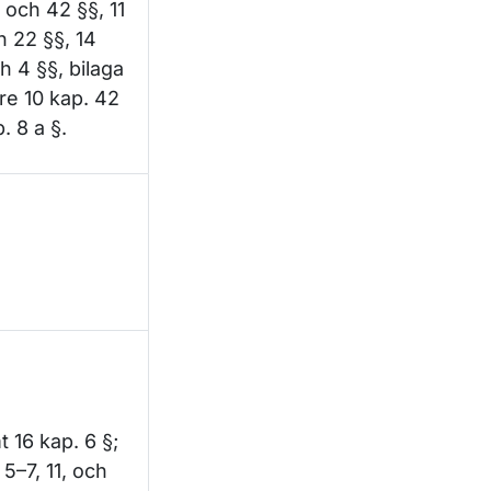
0 och 42 §§, 11
h 22 §§, 14
ch 4 §§, bilaga
öre 10 kap. 42
. 8 a §.
 16 kap. 6 §;
 5–7, 11, och