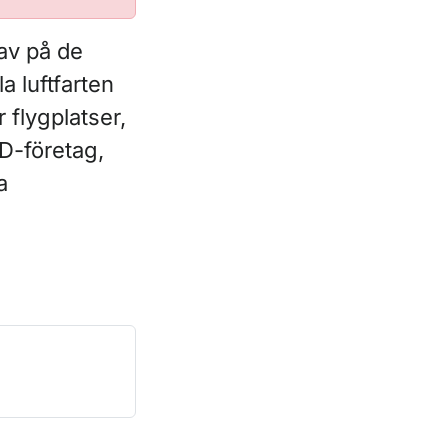
rav på de
a luftfarten
 flygplatser,
DD-företag,
a