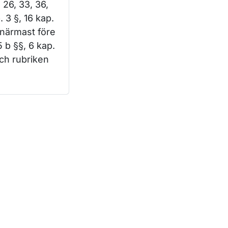
, 26, 33, 36,
. 3 §, 16 kap.
 närmast före
5 b §§, 6 kap.
och rubriken