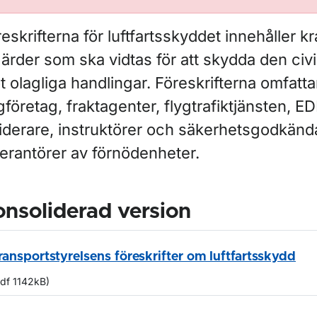
eskrifterna för luftfartsskyddet innehåller k
ärder som ska vidtas för att skydda den civil
 olagliga handlingar. Föreskrifterna omfattar
gföretag, fraktagenter, flygtrafiktjänsten, E
liderare, instruktörer och säkerhetsgodkänd
verantörer av förnödenheter.
nsoliderad version
ransportstyrelsens föreskrifter om luftfartsskydd
df 1142kB)