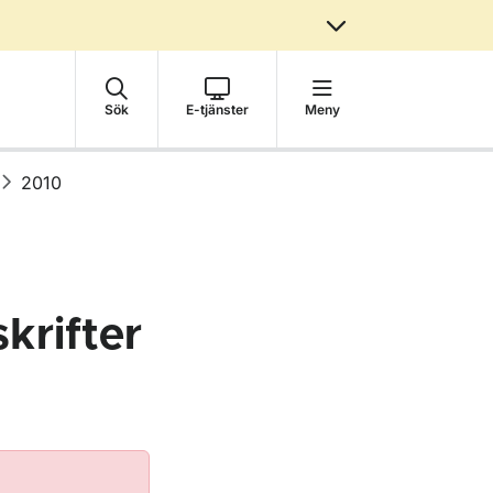
Sök
E-tjänster
Meny
2010
krifter