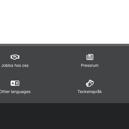
ör Lagar och regler
Jobba hos oss
Pressrum
Other languages
Teckenspråk