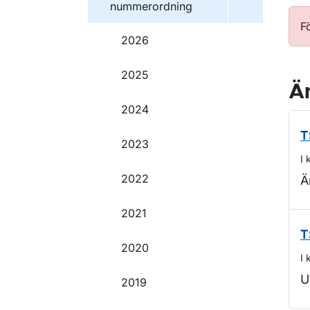
nummerordning
F
2026
2025
Ä
2024
T
2023
I 
2022
Ä
2021
T
2020
I 
U
2019