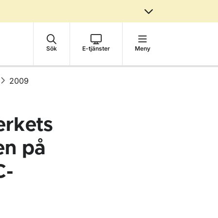
Sök
E-tjänster
Meny
2009
erkets
en på
C-