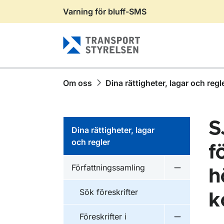
Varning för bluff-SMS
Gå till sidans innehåll
Om oss
Dina rättigheter, lagar och regl
S
Dina rättigheter, lagar
och regler
f
Författningssamling
h
Undermeny f
Sök föreskrifter
k
Föreskrifter i
Undermeny f