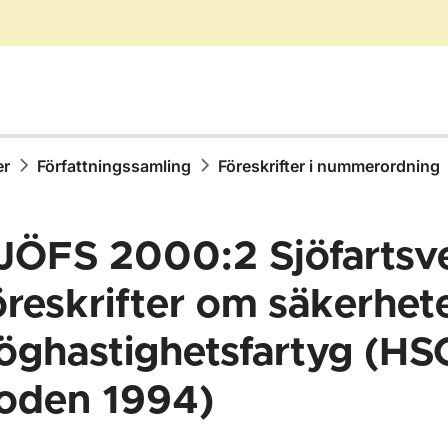
er
Författningssamling
Föreskrifter i nummerordning
JÖFS 2000:2 Sjöfartsv
öreskrifter om säkerhet
öghastighetsfartyg (HS
ör Författningssamling
oden 1994)
ör Föreskrifter i nummerordning