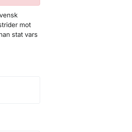
 svensk
strider mot
nnan stat vars