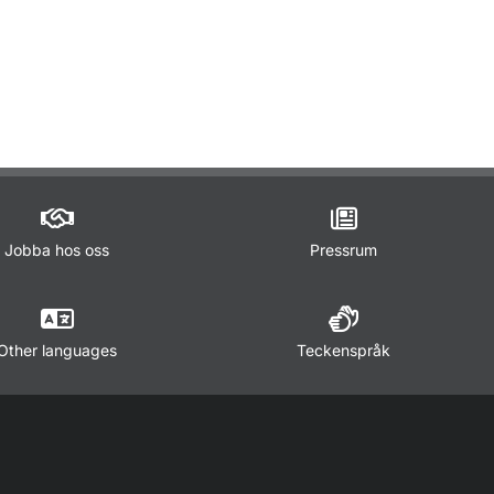
ör Lagar och regler
Jobba hos oss
Pressrum
Other languages
Teckenspråk