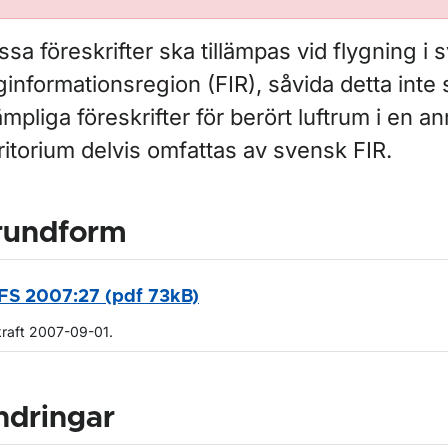
sa föreskrifter ska tillämpas vid flygning i
ginformationsregion (FIR), såvida detta inte 
lämpliga föreskrifter för berört luftrum i en a
ritorium delvis omfattas av svensk FIR.
rundform
FS 2007:27 (pdf 73kB)
kraft 2007-09-01.
ndringar