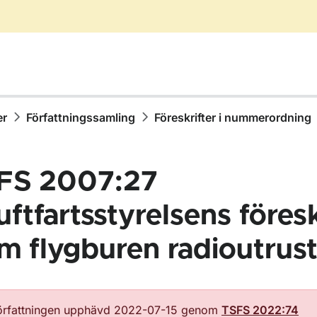
er
Författningssamling
Föreskrifter i nummerordning
FS 2007:27
uftfartsstyrelsens föresk
m flygburen radioutrus
ör Författningssamling
örfattningen upphävd 2022-07-15 genom
TSFS 2022:74
ör Föreskrifter i nummerordning