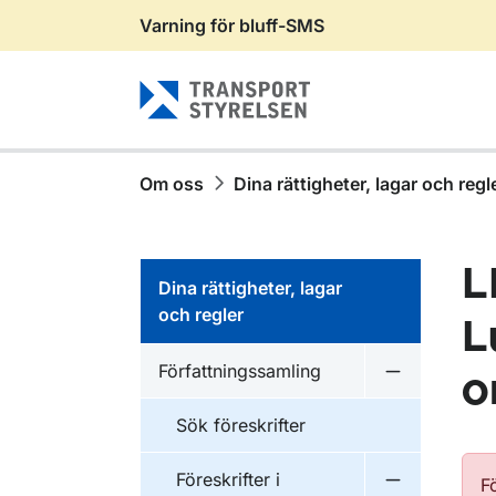
Varning för bluff-SMS
Gå till sidans innehåll
Om oss
Dina rättigheter, lagar och regl
L
Dina rättigheter, lagar
och regler
L
Författningssamling
o
Undermeny f
Sök föreskrifter
Föreskrifter i
F
Undermeny f