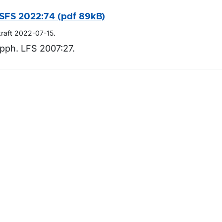
SFS 2022:74 (pdf 89kB)
kraft 2022-07-15.
pph. LFS 2007:27.
m sidan