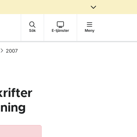
Sök
E-tjänster
Meny
2007
rifter
tning