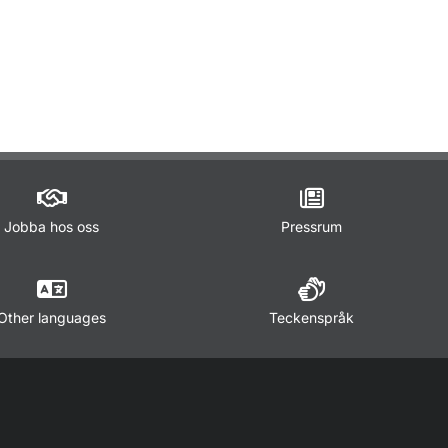
ör Lagar och regler
Jobba hos oss
Pressrum
Other languages
Teckenspråk