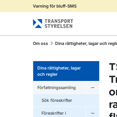
Varning för bluff-SMS
Gå till sidans innehåll
Om oss
Dina rättigheter, lagar och regl
T
Dina rättigheter, lagar
och regler
T
Författningssamling
o
Undermeny f
Sök föreskrifter
r
Föreskrifter i
Undermeny f