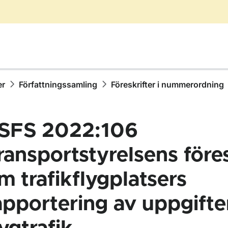
er
Författningssamling
Föreskrifter i nummerordning
SFS 2022:106
ransportstyrelsens föres
m trafikflygplatsers
ör Författningssamling
apportering av uppgift
ör Föreskrifter i nummerordning