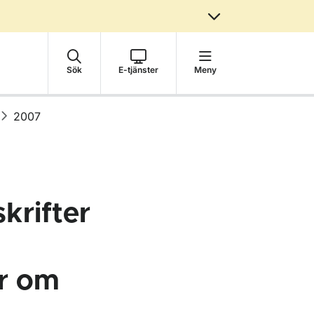
Sök
E-tjänster
Meny
2007
krifter
er om