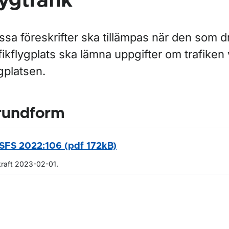
lygtrafik
sa föreskrifter ska tillämpas när den som d
fikflygplats ska lämna uppgifter om trafiken 
gplatsen.
rundform
SFS 2022:106 (pdf 172kB)
kraft 2023-02-01.
m sidan