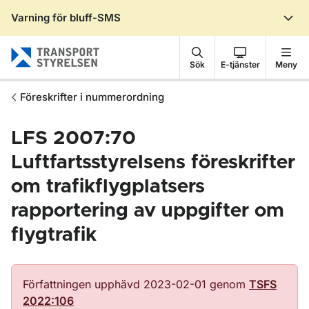
Varning för bluff-SMS
Gå till sidans innehåll
Sök
E-tjänster
Meny
Föreskrifter i nummerordning
LFS 2007:70
Luftfartsstyrelsens föreskrifter
om trafikflygplatsers
rapportering av uppgifter om
flygtrafik
Författningen upphävd 2023-02-01 genom
TSFS
2022:106