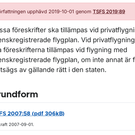
örfattningen upphävd 2019-10-01 genom
TSFS 2019:89
sa föreskrifter ska tillämpas vid privatflyg
enskregistrerade flygplan. Vid privatflygnin
 föreskrifterna tillämpas vid flygning med
nskregistrerade flygplan, om inte annat är fa
sägs av gällande rätt i den staten.
rundform
FS 2007:58 (pdf 306kB)
kraft 2007-09-01.