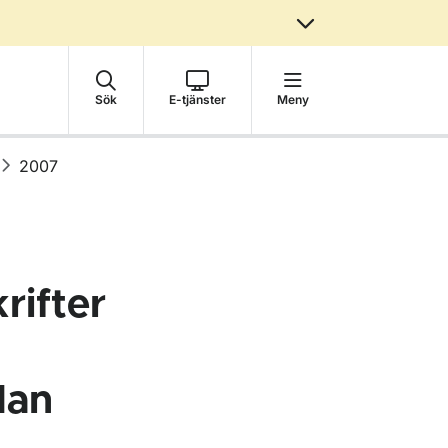
Sök
E-tjänster
Meny
2007
rifter
lan