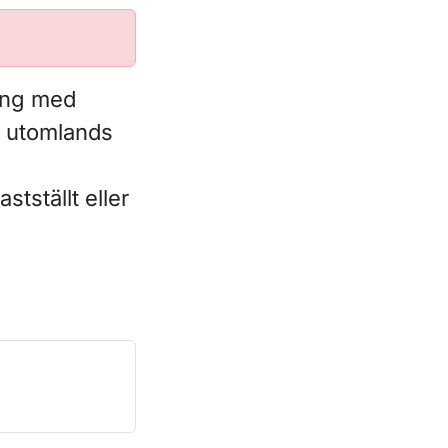
ning med
g utomlands
stställt eller