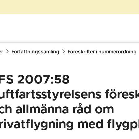
er
Författningssamling
Föreskrifter i nummerordning
FS 2007:58
uftfartsstyrelsens föresk
ch allmänna råd om
ör Författningssamling
rivatflygning med flygp
ör Föreskrifter i nummerordning