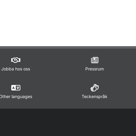
ör Lagar och regler
Jobba hos oss
Pressrum
Other languages
Teckenspråk