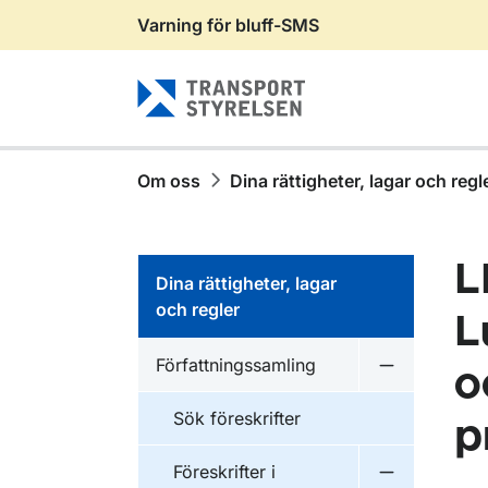
Varning för bluff-SMS
Gå till sidans innehåll
Om oss
Dina rättigheter, lagar och regl
L
Dina rättigheter, lagar
och regler
L
Författningssamling
o
Undermeny f
Sök föreskrifter
p
Föreskrifter i
Undermeny f