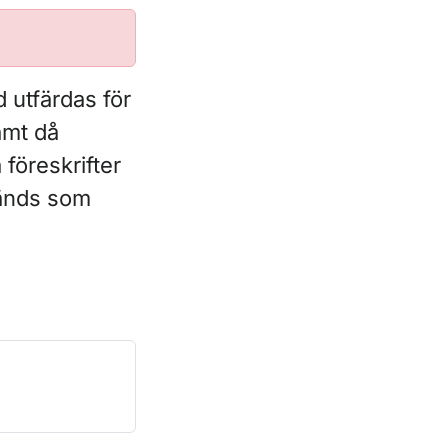
d utfärdas för
amt då
 föreskrifter
vänds som