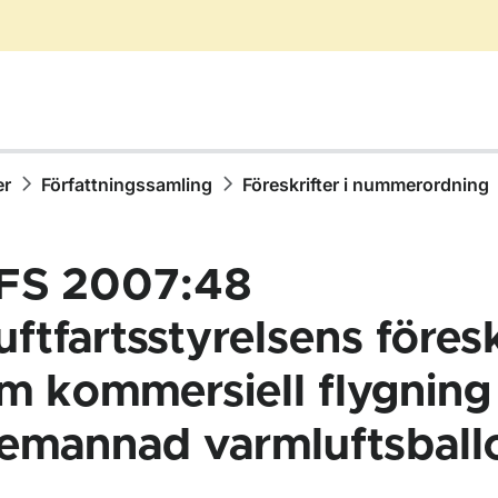
er
Författningssamling
Föreskrifter i nummerordning
FS 2007:48
uftfartsstyrelsens föresk
m kommersiell flygnin
ör Författningssamling
emannad varmluftsball
ör Föreskrifter i nummerordning