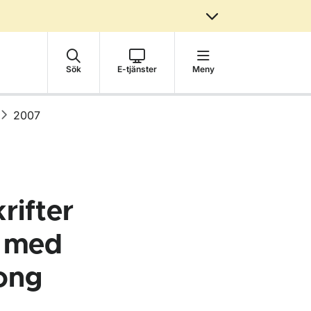
Sök
E-tjänster
Meny
2007
rifter
g med
ong