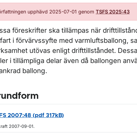
örfattningen upphävd 2025-07-01 genom
TSFS 2025:43
sa föreskrifter ska tillämpas när drifttillstån
tfart i förvärvssyfte med varmluftsballong, s
ksamhet utövas enligt drifttillståndet. Dessa
ler i tillämpliga delar även då ballongen an
ankrad ballong.
rundform
FS 2007:48 (pdf 317kB)
kraft 2007-09-01.