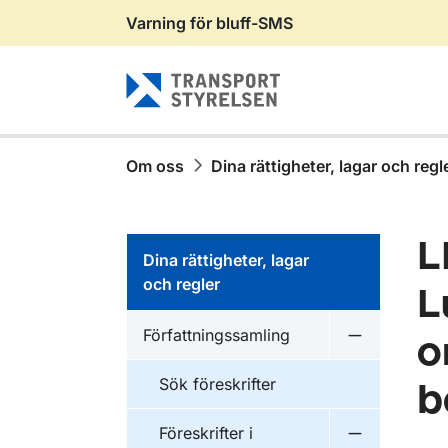
Varning för bluff-SMS
Gå till sidans innehåll
Om oss
Dina rättigheter, lagar och regl
L
Dina rättigheter, lagar
och regler
L
Författningssamling
o
Undermeny f
Sök föreskrifter
b
Föreskrifter i
Undermeny f