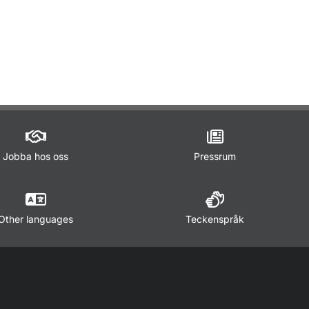
ör Lagar och regler
Jobba hos oss
Pressrum
Other languages
Teckenspråk