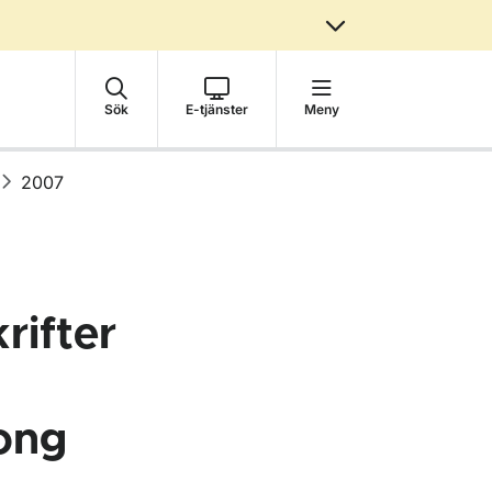
Sök
E-tjänster
Meny
2007
rifter
ong