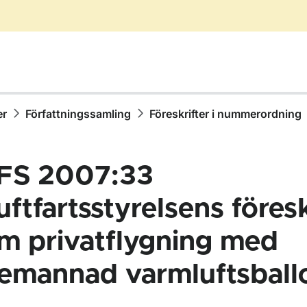
er
Författningssamling
Föreskrifter i nummerordning
FS 2007:33
uftfartsstyrelsens föresk
m privatflygning med
ör Författningssamling
emannad varmluftsball
ör Föreskrifter i nummerordning