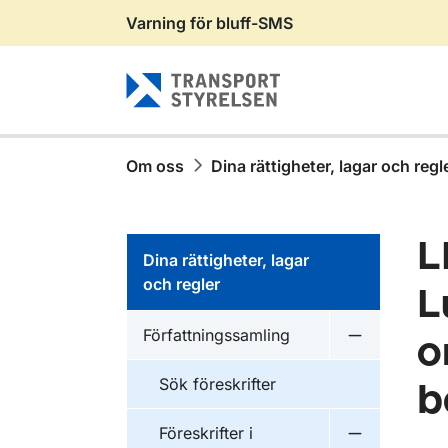
Varning för bluff-SMS
Gå till sidans innehåll
Om oss
Dina rättigheter, lagar och regl
L
Dina rättigheter, lagar
och regler
L
Författningssamling
o
Undermeny f
Sök föreskrifter
b
Föreskrifter i
Undermeny f