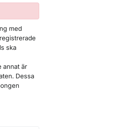
ning med
registrerade
ds ska
e annat är
staten. Dessa
llongen