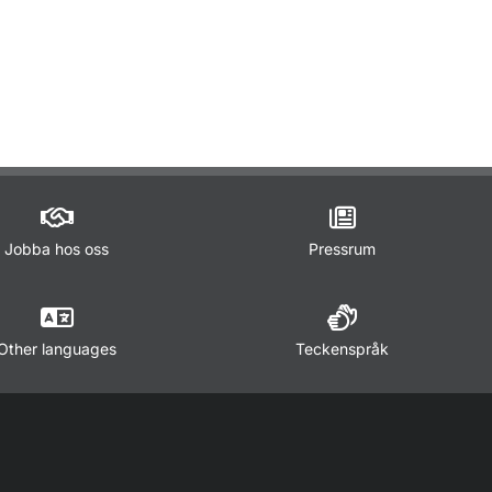
ör Lagar och regler
Jobba hos oss
Pressrum
Other languages
Teckenspråk