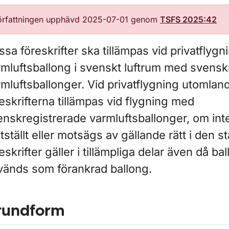
örfattningen upphävd 2025-07-01 genom
TSFS 2025:42
sa föreskrifter ska tillämpas vid privatflyg
rmluftsballong i svenskt luftrum med svensk
mluftsballonger. Vid privatflygning utomlan
eskrifterna tillämpas vid flygning med
enskregistrerade varmluftsballonger, om int
tställt eller motsägs av gällande rätt i den 
eskrifter gäller i tillämpliga delar även då ba
vänds som förankrad ballong.
rundform