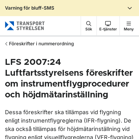
Varning för bluff-SMS
Gå till sidans innehåll
Sök
E-tjänster
Meny
Föreskrifter i nummerordning
LFS 2007:24
Luftfartsstyrelsens föreskrifter
om instrumentflygprocedurer
och höjdmätarinställning
Dessa föreskrifter ska tillämpas vid flygning
enligt instrumentflygreglerna (IFR-flygning). De
ska också tillämpas för höjdmätarinställning vid
flygning enligt visuellflygreglerna (VFR-flygning)