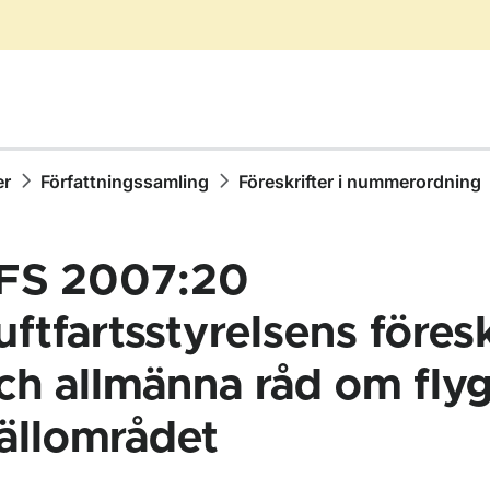
er
Författningssamling
Föreskrifter i nummerordning
FS 2007:20
uftfartsstyrelsens föresk
ch allmänna råd om flyg
ör Författningssamling
jällområdet
ör Föreskrifter i nummerordning