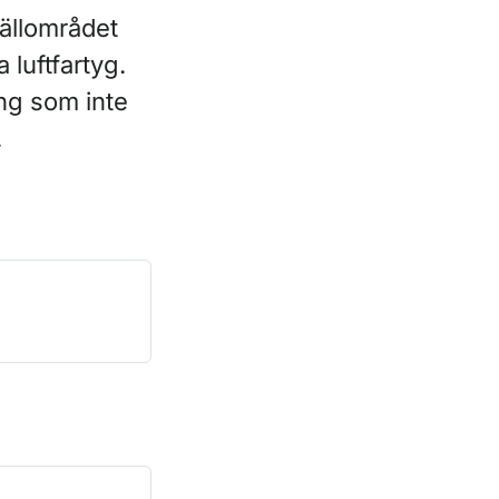
jällområdet
luftfartyg.
ing som inte
.