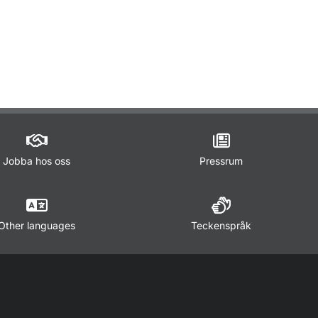
ör Lagar och regler
Jobba hos oss
Pressrum
Other languages
Teckenspråk