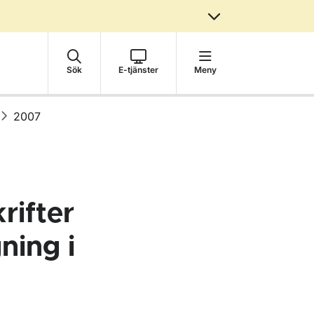
Sök
E-tjänster
Meny
2007
rifter
ning i