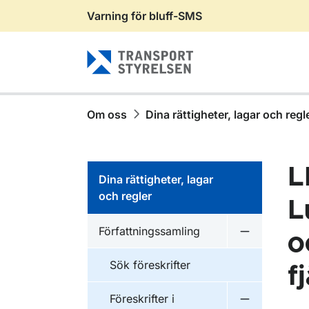
Varning för bluff-SMS
Gå till sidans innehåll
Om oss
Dina rättigheter, lagar och regl
L
Dina rättigheter, lagar
och regler
L
Författningssamling
o
Undermeny f
Sök föreskrifter
f
Föreskrifter i
Undermeny f