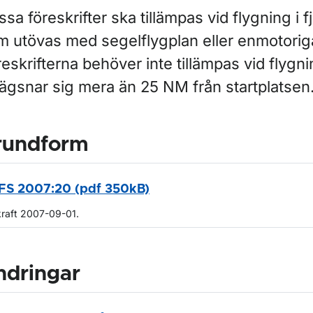
sa föreskrifter ska tillämpas vid flygning i f
m utövas med segelflygplan eller enmotoriga 
eskrifterna behöver inte tillämpas vid flygn
lägsnar sig mera än 25 NM från startplatsen
rundform
FS 2007:20 (pdf 350kB)
kraft 2007-09-01.
ndringar