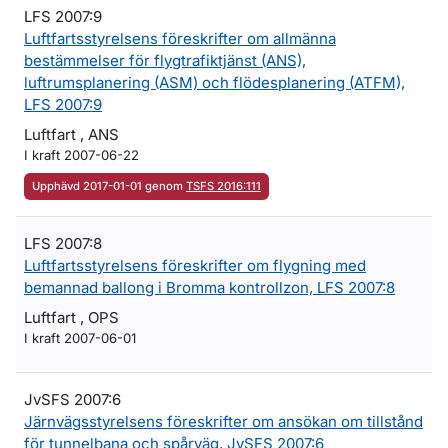
LFS 2007:9
Luftfartsstyrelsens föreskrifter om allmänna
bestämmelser för flygtrafiktjänst (ANS),
luftrumsplanering (ASM) och flödesplanering (ATFM),
LFS 2007:9
Luftfart , ANS
I kraft 2007-06-22
Upphävd 2017-01-01 genom
TSFS 2016:111
LFS 2007:8
Luftfartsstyrelsens föreskrifter om flygning med
bemannad ballong i Bromma kontrollzon, LFS 2007:8
Luftfart , OPS
I kraft 2007-06-01
JvSFS 2007:6
Järnvägsstyrelsens föreskrifter om ansökan om tillstånd
för tunnelbana och spårväg, JvSFS 2007:6