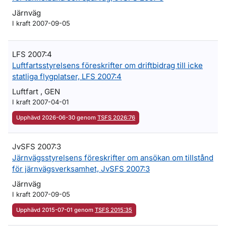
Järnväg
I kraft 2007-09-05
LFS 2007:4
Luftfartsstyrelsens föreskrifter om driftbidrag till icke
statliga flygplatser, LFS 2007:4
Luftfart , GEN
I kraft 2007-04-01
Upphävd 2026-06-30 genom
TSFS 2026:76
JvSFS 2007:3
Järnvägsstyrelsens föreskrifter om ansökan om tillstånd
för järnvägsverksamhet, JvSFS 2007:3
Järnväg
I kraft 2007-09-05
Upphävd 2015-07-01 genom
TSFS 2015:35