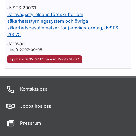
JvSFS 2007:1
Järnvägsstyrelsens föreskrifter om
säkerhetsstyrningssystem och övriga
säkerhetsbestämmelser för järnvägsföretag, JvSFS
2007:1
Järnväg
I kraft 2007-09-05
Upphävd 2015-07-01 genom
TSFS 2015:34
Om sidan
Kontakta oss
Jobba hos oss
Pressrum