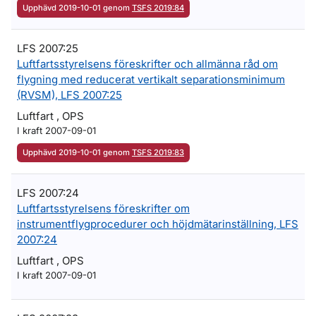
Upphävd 2019-10-01 genom
TSFS 2019:84
LFS 2007:25
Luftfartsstyrelsens föreskrifter och allmänna råd om
flygning med reducerat vertikalt separationsminimum
(RVSM), LFS 2007:25
Luftfart , OPS
I kraft 2007-09-01
Upphävd 2019-10-01 genom
TSFS 2019:83
LFS 2007:24
Luftfartsstyrelsens föreskrifter om
instrumentflygprocedurer och höjdmätarinställning, LFS
2007:24
Luftfart , OPS
I kraft 2007-09-01