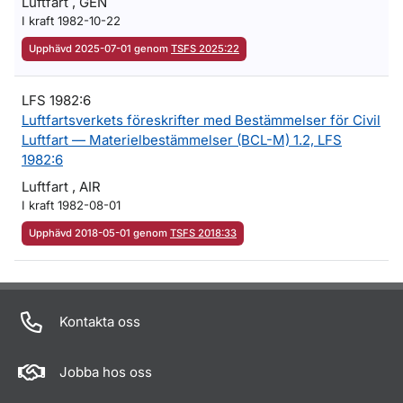
Luftfart , GEN
I kraft 1982-10-22
Upphävd 2025-07-01 genom
TSFS 2025:22
LFS 1982:6
Luftfartsverkets föreskrifter med Bestämmelser för Civil
Luftfart — Materielbestämmelser (BCL-M) 1.2, LFS
1982:6
Luftfart , AIR
I kraft 1982-08-01
Upphävd 2018-05-01 genom
TSFS 2018:33
Om sidan
Kontakta oss
Jobba hos oss