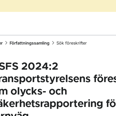
er
Författningssamling
Sök föreskrifter
SFS 2024:2
ransportstyrelsens föres
m olycks- och
ör Författningssamling
äkerhetsrapportering fö
ör Föreskrifter i nummerordning