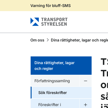
Varning för bluff-SMS
Gå till sidans innehåll
Om oss
Dina rättigheter, lagar och regl
T
Dina rättigheter, lagar
och regler
T
Författningssamling
o
Undermeny f
Sök föreskrifter
s
Föreskrifter i
Undermeny f