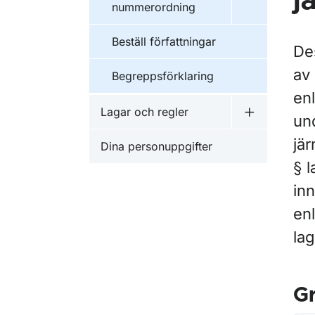
j
nummerordning
Beställ författningar
De
av 
Begreppsförklaring
enl
Lagar och regler
un
Undermeny f
jä
Dina personuppgifter
§ 
in
enl
la
G