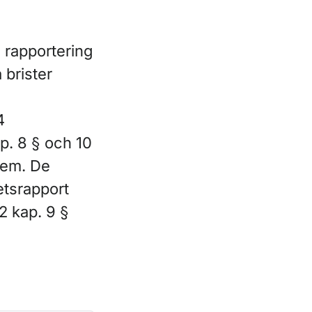
 rapportering
 brister
4
p. 8 § och 10
tem. De
etsrapport
2 kap. 9 §