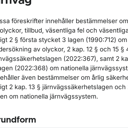
ärnväg
ssa föreskrifter innehåller bestämmelser om
olyckor, tillbud, väsentliga fel och väsentliga
igt 2 § första stycket 3 lagen (1990:712) om
dersökning av olyckor, 2 kap. 12 § och 15 § 
ör Lagar och regler
rnvägssäkerhetslagen (2022:367), samt 2 ka
lagen (2022:368) om nationella järnvägssys
nehåller även bestämmelser om årlig säkerh
igt 2 kap. 13 § järnvägssäkerhetslagen och 
gen om nationella järnvägssystem.
rundform