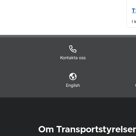
T
I 
O
Kontakta oss
English
Om Transportstyrelse