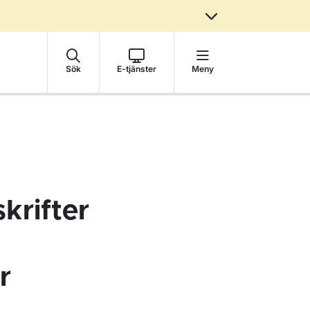
Sök
E-tjänster
Meny
krifter
r