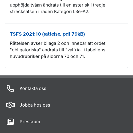
upphöjda tvåan ändrats till en asterisk i tredje
strecksatsen i raden Kategori L3e-A2.
TSFS 2021:10 (rättelse, pdf 79kB)
Rättelsen avser bilaga 2 och innebär att ordet
"obligatoriska" ändrats till "valfria" i tabellens
huvudrubriker på sidorna 70 och 71.
Om sidan
Kontakta oss
Jobba hos oss
Pressrum