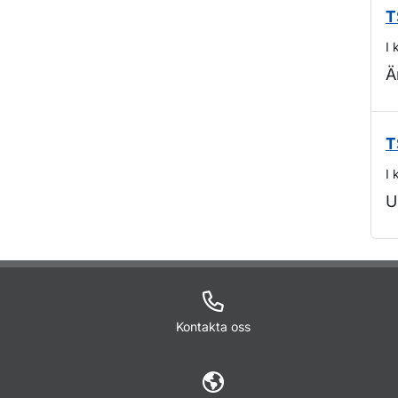
T
I 
Ä
T
I 
U
O
Kontakta oss