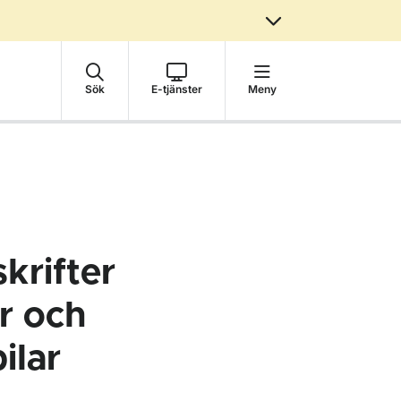
Sök
E-tjänster
Meny
krifter
r och
ilar