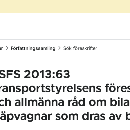
er
Författningssamling
Sök föreskrifter
SFS 2013:63
ransportstyrelsens föres
ch allmänna råd om bila
ör Författningssamling
läpvagnar som dras av b
ör Föreskrifter i nummerordning