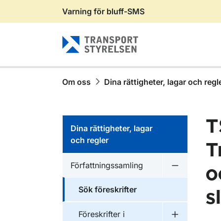
Varning för bluff-SMS
Gå till sidans innehåll
Om oss
Dina rättigheter, lagar och regl
T
Dina rättigheter, lagar
och regler
T
Författningssamling
o
Undermeny f
Sök föreskrifter
s
Föreskrifter i
Undermeny f