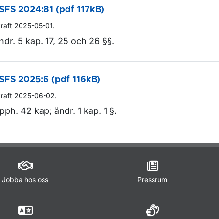
SFS 2024:81 (pdf 117kB)
kraft 2025-05-01.
ndr. 5 kap. 17, 25 och 26 §§.
SFS 2025:6 (pdf 116kB)
kraft 2025-06-02.
pph. 42 kap; ändr. 1 kap. 1 §.
m sidan
Jobba hos oss
Pressrum