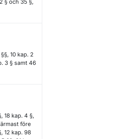
22 § och 35 §,
 §§, 10 kap. 2
p. 3 § samt 46
, 18 kap. 4 §,
 närmast före
§, 12 kap. 98