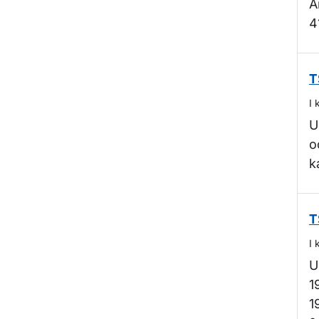
Ä
4
T
I 
U
o
k
T
I 
U
1
1