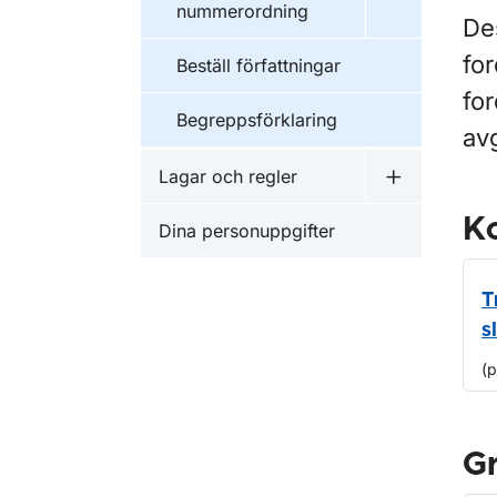
nummerordning
De
fo
Beställ författningar
fo
Begreppsförklaring
av
Lagar och regler
Undermeny f
Ko
Dina personuppgifter
T
s
(
G