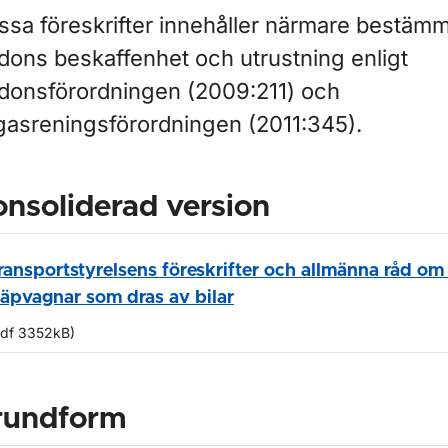
ssa föreskrifter innehåller närmare bestäm
rdons beskaffenhet och utrustning enligt
rdonsförordningen (2009:211) och
gasreningsförordningen (2011:345).
ör Lagar och regler
nsoliderad version
ransportstyrelsens föreskrifter och allmänna råd om 
läpvagnar som dras av bilar
pdf 3352kB)
rundform