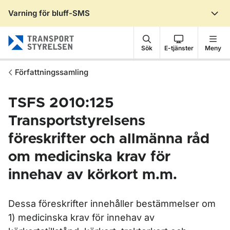
Varning för bluff-SMS
Gå till sidans innehåll
Sök
E-tjänster
Meny
Författningssamling
TSFS 2010:125
Transportstyrelsens
föreskrifter och allmänna råd
om medicinska krav för
innehav av körkort m.m.
Dessa föreskrifter innehåller bestämmelser om
1) medicinska krav för innehav av