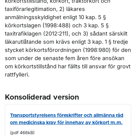
körkortstillstånd, körkort, traktorkort och
taxiförarlegitimation, 2) läkares
anmälningsskyldighet enligt 10 kap. 5 §
körkortslagen (1998:488) och 3 kap. 5 §
taxitrafiklagen (2012:211), och 3) sådant särskilt
läkarutlåtande som krävs enligt 3 kap. 1 § tredje
stycket körkortsförordningen (1998:980) för den
som under de senaste fem åren före ansökan
om körkortstillstånd har fällts till ansvar för grovt
rattfylleri.
Konsoliderad version
Transportstyrelsens föreskrifter och allmänna råd
om medicinska krav för innehav av körkort m.m.
(pdf 466kB)