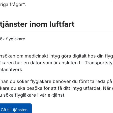
riga frågor".
tjänster inom luftfart
ök flygläkare
nsökan om medicinskt intyg görs digitalt hos din flyg
äkaren har en dator som är ansluten till Transportst
atanätverk.
nnan du söker flygläkare behöver du först ta reda på 
äkare du ska besöka för att få ditt intyg utfärdat. När
u söka flygläkare i vår e-tjänst.
Sök flygläkare. Öppnas i nytt fönster.
Gå till tjänsten