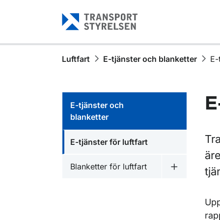
Gå till sidans innehåll
Luftfart
E-tjänster och blanketter
E-t
E
E-tjänster och
blanketter
Tra
E-tjänster för luftfart
äre
Blanketter för luftfart
tjä
Undermeny fö
Upp
rap