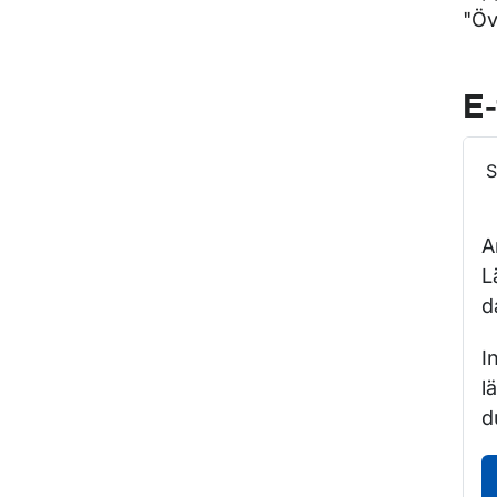
"Öv
E-
S
A
L
d
I
l
d