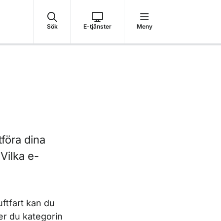
Sök
E-tjänster
Meny
tföra dina
Vilka e-
ftfart kan du
jer du kategorin