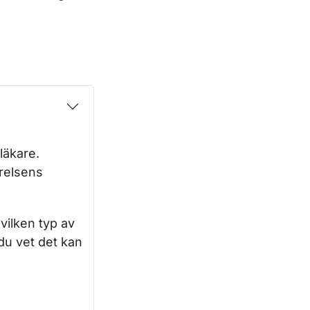
läkare.
yrelsens
vilken typ av
 du vet det kan