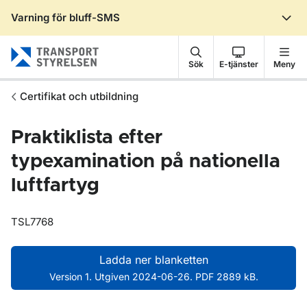
Varning för bluff-SMS
Gå till sidans innehåll
Sök
E-tjänster
Meny
Certifikat och utbildning
Praktiklista efter
typexamination på nationella
luftfartyg
TSL7768
Ladda ner blanketten
Version 1. Utgiven 2024-06-26. PDF 2889 kB.